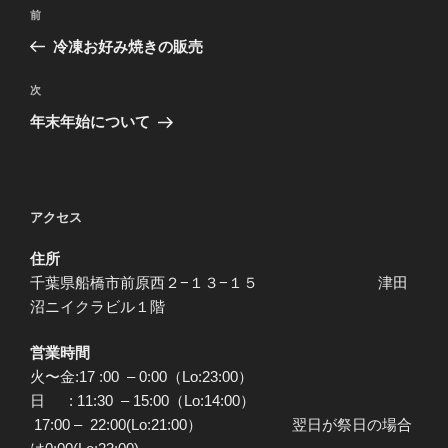
投
前
前
稿
の
冷凍お好み焼きの販売
ナ
投
ビ
稿
次
次
ゲ
の
年末年始について
投
ー
稿
シ
ョ
アクセス
ン
住所
千葉県船橋市前原西２−１３−１５ 津田
沼ニイクラビル１階
営業時間
火〜金:17 :00 – 0:00（Lo:23:00）
日 : 11:30 – 15:00（Lo:14:00）
17:00 – 22:00(Lo:21:00） 翌日が祭日の場合