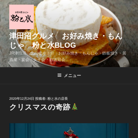
コ
ン
テ
ン
ツ
津田沼グルメ お好み焼き・もん
へ
じゃ 粉と水BLOG
ス
JR津田沼・北口徒歩３分・お好み焼き・もんじゃ・鉄板焼き・居
キ
酒屋・宴会・女子会・歓送迎会
ッ
プ
メニュー
投
2020年12月24日
投稿者:
粉と水の店長
稿
クリスマスの奇跡
日: