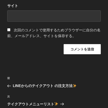
サイト
次回のコメントで使用するためブラウザーに自分の名
前、メールアドレス、サイトを保存する。
投
前
前
稿
の
LINEからのテイクアウト の注文方法
ナ
投
ビ
稿
次
次
ゲ
の
テイクアウトメニューリスト