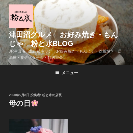
コ
ン
テ
ン
ツ
津田沼グルメ お好み焼き・もん
へ
じゃ 粉と水BLOG
ス
JR津田沼・北口徒歩３分・お好み焼き・もんじゃ・鉄板焼き・居
キ
酒屋・宴会・女子会・歓送迎会
ッ
プ
メニュー
投
2020年5月8日
投稿者:
粉と水の店長
稿
母の日
日: