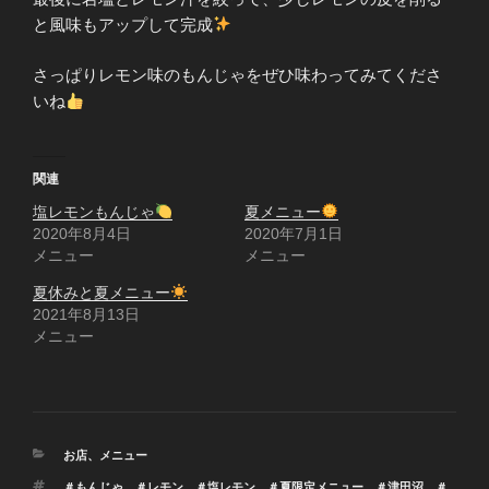
と風味もアップして完成
さっぱりレモン味のもんじゃをぜひ味わってみてくださ
いね
関連
塩レモンもんじゃ
夏メニュー
2020年8月4日
2020年7月1日
メニュー
メニュー
夏休みと夏メニュー
2021年8月13日
メニュー
カ
お店
、
メニュー
テ
タ
＃もんじゃ
、
＃レモン
、
＃塩レモン
、
＃夏限定メニュー
、
＃津田沼
、
＃