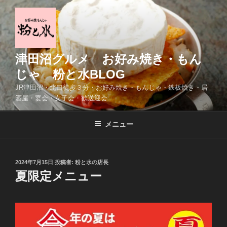
コ
ン
テ
ン
ツ
津田沼グルメ お好み焼き・もん
へ
じゃ 粉と水BLOG
ス
JR津田沼・北口徒歩３分・お好み焼き・もんじゃ・鉄板焼き・居
キ
酒屋・宴会・女子会・歓送迎会
ッ
プ
メニュー
投
2024年7月15日
投稿者:
粉と水の店長
稿
夏限定メニュー
日: