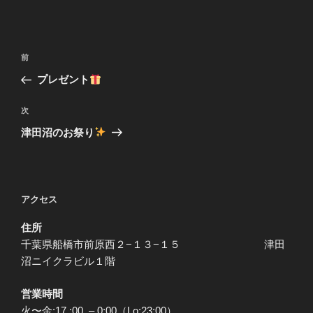
投
前
前
稿
の
プレゼント
ナ
投
ビ
稿
次
次
ゲ
の
津田沼のお祭り
投
ー
稿
シ
ョ
アクセス
ン
住所
千葉県船橋市前原西２−１３−１５ 津田
沼ニイクラビル１階
営業時間
火〜金:17 :00 – 0:00（Lo:23:00）