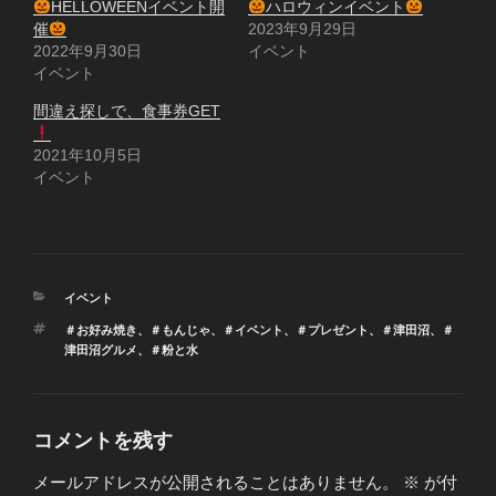
HELLOWEENイベント開
ハロウィンイベント
催
2023年9月29日
2022年9月30日
イベント
イベント
間違え探しで、食事券GET
2021年10月5日
イベント
カ
イベント
テ
タ
＃お好み焼き
、
＃もんじゃ
、
＃イベント
、
＃プレゼント
、
＃津田沼
、
＃
ゴ
グ
津田沼グルメ
、
＃粉と水
リ
ー
コメントを残す
メールアドレスが公開されることはありません。
※
が付