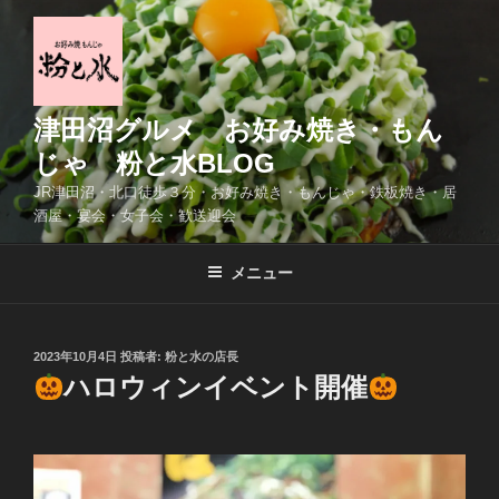
コ
ン
テ
ン
ツ
津田沼グルメ お好み焼き・もん
へ
じゃ 粉と水BLOG
ス
JR津田沼・北口徒歩３分・お好み焼き・もんじゃ・鉄板焼き・居
キ
酒屋・宴会・女子会・歓送迎会
ッ
プ
メニュー
投
2023年10月4日
投稿者:
粉と水の店長
稿
ハロウィンイベント開催
日: