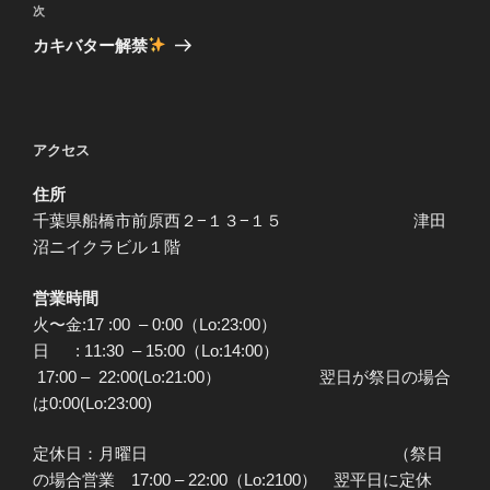
ビ
稿
次
次
ゲ
の
カキバター解禁
投
ー
稿
シ
ョ
アクセス
ン
住所
千葉県船橋市前原西２−１３−１５ 津田
沼ニイクラビル１階
営業時間
火〜金:17 :00 – 0:00（Lo:23:00）
日 : 11:30 – 15:00（Lo:14:00）
17:00 – 22:00(Lo:21:00） 翌日が祭日の場合
は0:00(Lo:23:00)
定休日：月曜日 （祭日
の場合営業 17:00 – 22:00（Lo:2100） 翌平日に定休