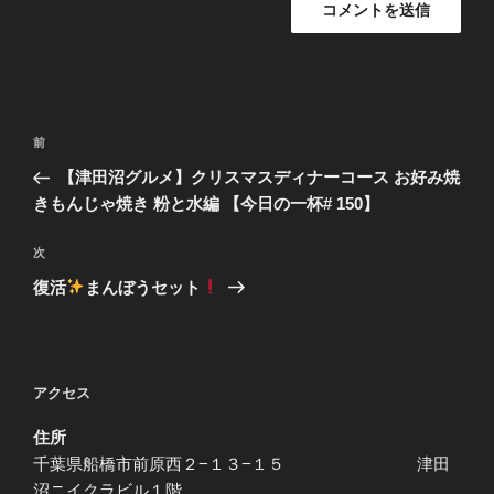
投
前
前
稿
の
【津田沼グルメ】クリスマスディナーコース お好み焼
ナ
投
きもんじゃ焼き 粉と水編 【今日の一杯# 150】
ビ
稿
ゲ
次
次
の
ー
復活
まんぼうセット
投
シ
稿
ョ
ン
アクセス
住所
千葉県船橋市前原西２−１３−１５ 津田
沼ニイクラビル１階