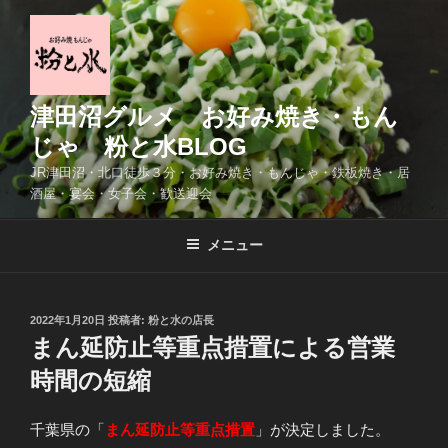
コ
ン
テ
ン
ツ
津田沼グルメ お好み焼き・もん
へ
じゃ 粉と水BLOG
ス
JR津田沼・北口徒歩３分・お好み焼き・もんじゃ・鉄板焼き・居
キ
酒屋・宴会・女子会・歓送迎会
ッ
プ
メニュー
投
2022年1月20日
投稿者:
粉と水の店長
稿
まん延防止等重点措置による営業
日:
時間の短縮
千葉県の「
まん延防止等重点措置
」が決定しました。