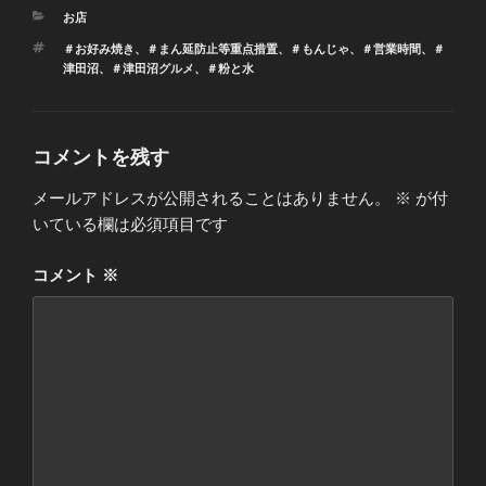
カ
お店
テ
タ
＃お好み焼き
、
＃まん延防止等重点措置
、
＃もんじゃ
、
＃営業時間
、
＃
ゴ
グ
津田沼
、
＃津田沼グルメ
、
＃粉と水
リ
ー
コメントを残す
メールアドレスが公開されることはありません。
※
が付
いている欄は必須項目です
コメント
※