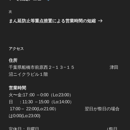
ナ
投
ビ
稿
次
次
ゲ
の
まん延防止等重点措置による営業時間の短縮
投
ー
稿
シ
ョ
アクセス
ン
住所
千葉県船橋市前原西２−１３−１５ 津田
沼ニイクラビル１階
営業時間
火〜金:17 :00 – 0:00（Lo:23:00）
日 : 11:30 – 15:00（Lo:14:00）
17:00 – 22:00(Lo:21:00） 翌日が祭日の場合
は0:00(Lo:23:00)
定休日：月曜日 （祭日