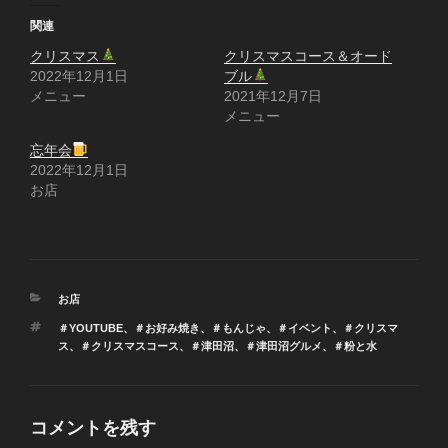
関連
クリスマス
クリスマスコース＆オード
2022年12月1日
ブル
メニュー
2021年12月7日
メニュー
忘年会
2022年12月1日
お店
カ
お店
テ
タ
＃YOUTUBE
、
＃お好み焼き
、
＃もんじゃ
、
＃イベント
、
＃クリスマ
ゴ
グ
ス
、
＃クリスマスコース
、
＃津田沼
、
＃津田沼グルメ
、
＃粉と水
リ
ー
コメントを残す