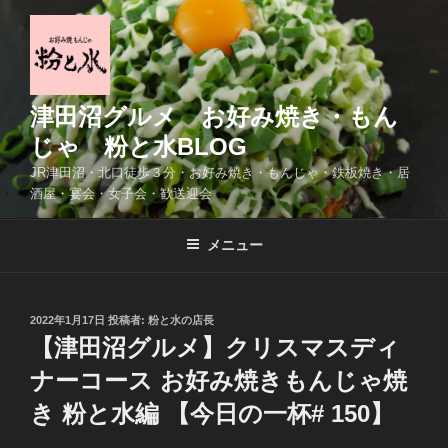
コ
ン
テ
ン
ツ
津田沼グルメ お好み焼き・もん
へ
じゃ 粉と水BLOG
ス
JR津田沼・北口徒歩３分・お好み焼き・もんじゃ・鉄板焼き・居
キ
酒屋・宴会・女子会・歓送迎会
ッ
プ
メニュー
投
2022年1月17日
投稿者:
粉と水の店長
稿
【津田沼グルメ】クリスマスディ
日:
ナーコース お好み焼きもんじゃ焼
き 粉と水編 【今日の一杯# 150】