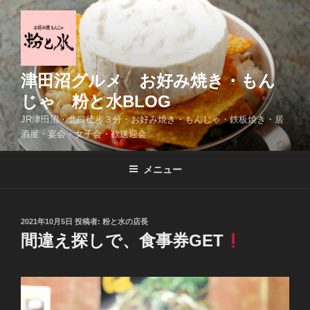
コ
ン
テ
ン
ツ
津田沼グルメ お好み焼き・もん
へ
じゃ 粉と水BLOG
ス
JR津田沼・北口徒歩３分・お好み焼き・もんじゃ・鉄板焼き・居
キ
酒屋・宴会・女子会・歓送迎会
ッ
プ
メニュー
投
2021年10月5日
投稿者:
粉と水の店長
稿
間違え探しで、食事券GET
日: