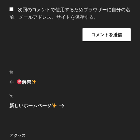
次回のコメントで使用するためブラウザーに自分の名
前、メールアドレス、サイトを保存する。
投
前
前
稿
の
解禁
ナ
投
ビ
稿
次
次
ゲ
の
新しいホームページ
投
ー
稿
シ
ョ
アクセス
ン