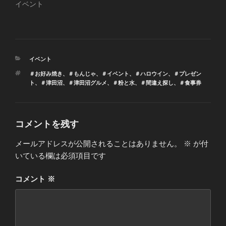
イベント
カ
イベント
テ
タ
＃お好み焼き
、
＃もんじゃ
、
＃イベント
、
＃ハロウイン
、
＃プレゼン
ゴ
グ
ト
、
＃津田沼
、
＃津田沼グルメ
、
＃粉と水
、
＃間違え探し
、
＃食事券
リ
ー
コメントを残す
メールアドレスが公開されることはありません。
※
が付
いている欄は必須項目です
コメント
※