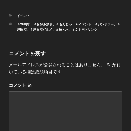
カ
イベント
テ
タ
＃26周年
、
＃お好み焼き
、
＃もんじゃ
、
＃イベント
、
＃ジンサワー
、
＃
ゴ
グ
津田沼
、
＃津田沼グルメ
、
＃粉と水
、
＃２６円ドリンク
リ
ー
コメントを残す
メールアドレスが公開されることはありません。
※
が付
いている欄は必須項目です
コメント
※