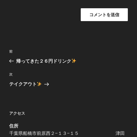
投
前
前
稿
の
帰ってきた２６円ドリンク
ナ
投
ビ
稿
次
次
ゲ
の
テイクアウト
投
ー
稿
シ
ョ
アクセス
ン
住所
千葉県船橋市前原西２−１３−１５ 津田