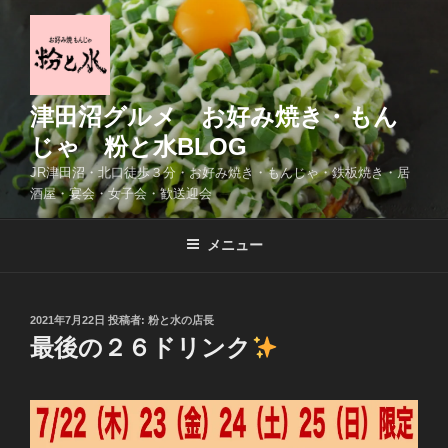
コ
ン
テ
ン
ツ
津田沼グルメ お好み焼き・もん
へ
じゃ 粉と水BLOG
ス
JR津田沼・北口徒歩３分・お好み焼き・もんじゃ・鉄板焼き・居
キ
酒屋・宴会・女子会・歓送迎会
ッ
プ
メニュー
投
2021年7月22日
投稿者:
粉と水の店長
稿
最後の２６ドリンク
日: