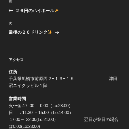
前
前
稿
の
２６円のハイボール
ナ
投
ビ
稿
次
次
ゲ
の
最後の２６ドリンク
投
ー
稿
シ
ョ
アクセス
ン
住所
千葉県船橋市前原西２−１３−１５ 津田
沼ニイクラビル１階
営業時間
火〜金:17 :00 – 0:00（Lo:23:00）
日 : 11:30 – 15:00（Lo:14:00）
17:00 – 22:00(Lo:21:00） 翌日が祭日の場合
は0:00(Lo:23:00)