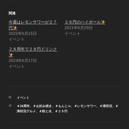
関連
今週はレモンサワーが２７
２６円のハイボール
円
2021年6月29日
2022年6月15日
イベント
イベント
２８周年で２８円ドリンク
2023年6月17日
イベント
カ
イベント
テ
タ
＃26周年
、
＃お好み焼き
、
＃もんじゃ
、
＃レモンサワー
、
＃津田沼
、
＃
ゴ
グ
津田沼グルメ
、
＃粉と水
、
＃２６円
リ
ー