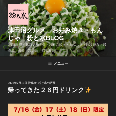
コ
ン
テ
ン
ツ
津田沼グルメ お好み焼き・もん
へ
じゃ 粉と水BLOG
ス
JR津田沼・北口徒歩３分・お好み焼き・もんじゃ・鉄板焼き・居
キ
酒屋・宴会・女子会・歓送迎会
ッ
プ
メニュー
投
2021年7月15日
投稿者:
粉と水の店長
稿
帰ってきた２６円ドリンク
日: