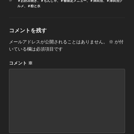
タ
＃お好み焼き
、
＃もんじゃ
、
＃春限定メニュー
、
＃津田沼
、
＃津田沼グ
ゴ
グ
ルメ
、
＃粉と水
リ
ー
コメントを残す
メールアドレスが公開されることはありません。
※
が付
いている欄は必須項目です
コメント
※