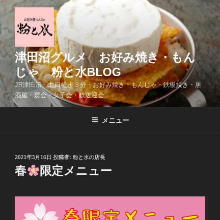
コ
ン
テ
ン
ツ
津田沼グルメ お好み焼き・もん
へ
じゃ 粉と水BLOG
ス
JR津田沼・北口徒歩３分・お好み焼き・もんじゃ・鉄板焼き・居
キ
酒屋・宴会・女子会・歓送迎会
ッ
プ
メニュー
投
2021年3月16日
投稿者:
粉と水の店長
稿
春
限定メニュー
日: