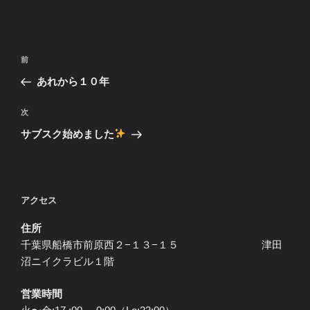
投
前
前
稿
の
あれから１０年
ナ
投
ビ
稿
次
次
ゲ
の
サブスク始めました
投
ー
稿
シ
ョ
アクセス
ン
住所
千葉県船橋市前原西２−１３−１５ 津田
沼ニイクラビル１階
営業時間