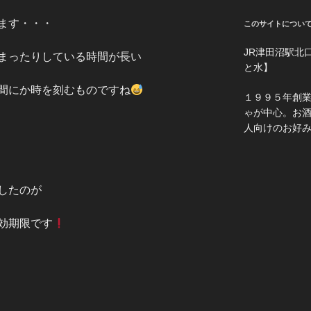
ます・・・
このサイトについ
JR津田沼駅北
まったりしている時間が長い
と水】
間にか時を刻むものですね
１９９５年創
ゃが中心。お
人向けのお好
したのが
効期限です