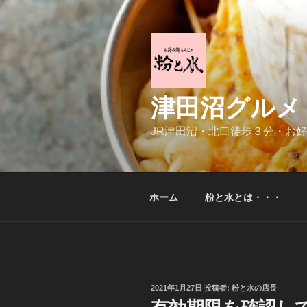
コ
ン
テ
ン
ツ
へ
津田沼グルメ
ス
キ
JR津田沼・北口徒歩３分・お
ッ
プ
ホーム
粉と水とは・・・
投
2021年1月27日
投稿者:
粉と水の店長
稿