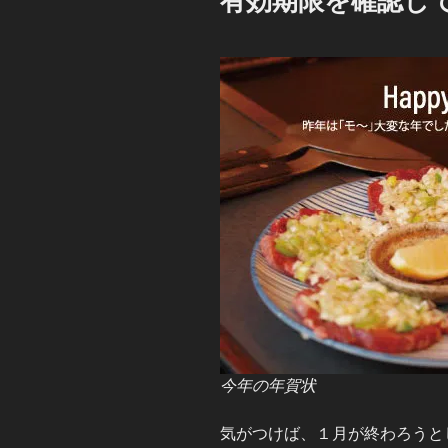
有効期限を確認し
日:
今年の年賀状
気がつけば、１月が終わろうと