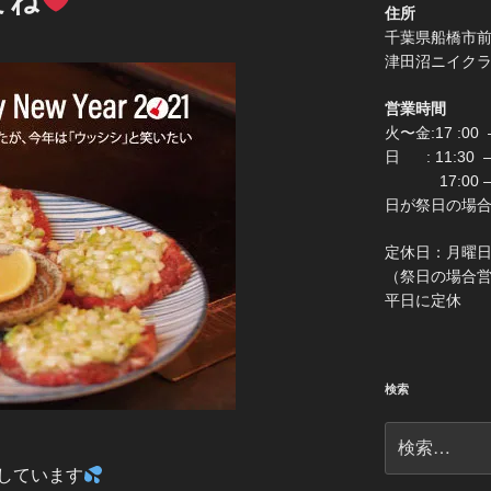
てね
住所
千葉県船
津田沼ニイク
営業時間
火〜金:17 :00 –
日 : 11:30
17:00 –
日が祭日の場合は0:
定休
（祭日の場合営業 
平日に定休
検索
検
索:
しています