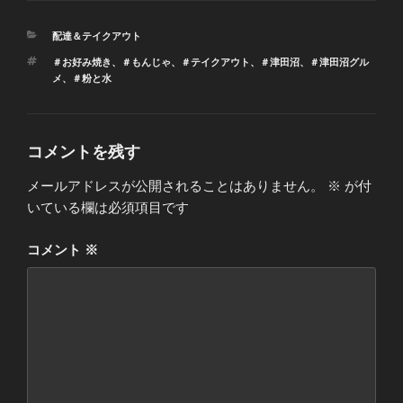
カ
配達＆テイクアウト
テ
タ
＃お好み焼き
、
＃もんじゃ
、
＃テイクアウト
、
＃津田沼
、
＃津田沼グル
ゴ
グ
メ
、
＃粉と水
リ
ー
コメントを残す
メールアドレスが公開されることはありません。
※
が付
いている欄は必須項目です
コメント
※