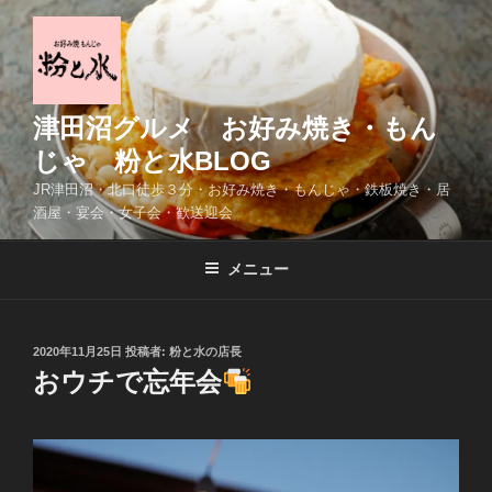
コ
ン
テ
ン
ツ
津田沼グルメ お好み焼き・もん
へ
じゃ 粉と水BLOG
ス
JR津田沼・北口徒歩３分・お好み焼き・もんじゃ・鉄板焼き・居
キ
酒屋・宴会・女子会・歓送迎会
ッ
プ
メニュー
投
2020年11月25日
投稿者:
粉と水の店長
稿
おウチで忘年会
日: