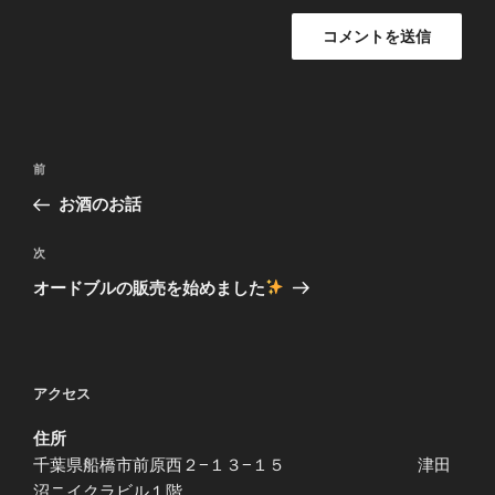
投
前
前
稿
の
お酒のお話
ナ
投
ビ
稿
次
次
ゲ
の
オードブルの販売を始めました
投
ー
稿
シ
ョ
アクセス
ン
住所
千葉県船橋市前原西２−１３−１５ 津田
沼ニイクラビル１階