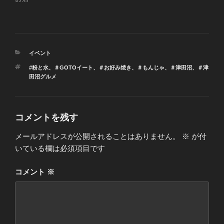
カ
イベント
テ
タ
#粉と水
、
＃GOTOイート
、
＃お好み焼き
、
＃もんじゃ
、
＃津田沼
、
＃津
ゴ
グ
田沼グルメ
リ
ー
コメントを残す
メールアドレスが公開されることはありません。
※
が付
いている欄は必須項目です
コメント
※