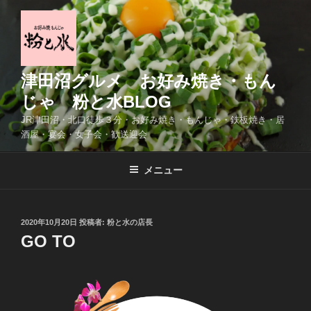
コ
ン
テ
ン
ツ
津田沼グルメ お好み焼き・もん
へ
じゃ 粉と水BLOG
ス
JR津田沼・北口徒歩３分・お好み焼き・もんじゃ・鉄板焼き・居
キ
酒屋・宴会・女子会・歓送迎会
ッ
プ
メニュー
投
2020年10月20日
投稿者:
粉と水の店長
稿
GO TO
日: