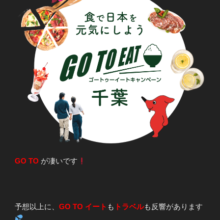
GO TO
が凄いです
予想以上に、
GO TO イート
も
トラベル
も反響があります