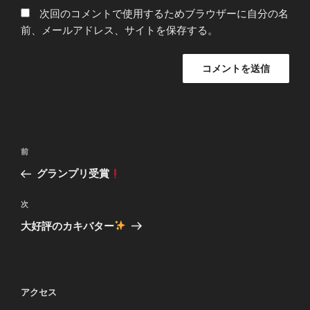
次回のコメントで使用するためブラウザーに自分の名
前、メールアドレス、サイトを保存する。
投
前
前
稿
の
グランプリ受賞
ナ
投
ビ
稿
次
次
ゲ
の
大好評のカキバター
投
ー
稿
シ
ョ
アクセス
ン