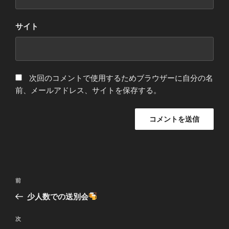
サイト
次回のコメントで使用するためブラウザーに自分の名
前、メールアドレス、サイトを保存する。
投
前
前
稿
の
少人数での送別会
ナ
投
ビ
稿
次
次