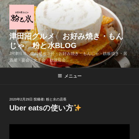
コ
ン
テ
ン
ツ
津田沼グルメ お好み焼き・もん
へ
じゃ 粉と水BLOG
ス
JR津田沼・北口徒歩３分・お好み焼き・もんじゃ・鉄板焼き・居
キ
酒屋・宴会・女子会・歓送迎会
ッ
プ
メニュー
投
2020年2月29日
投稿者:
粉と水の店長
稿
Uber eatsの使い方
日: