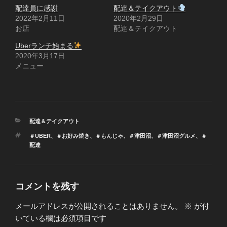
配達員に感謝
配達＆テイクアウト
2022年2月11日
2020年2月29日
お店
配達＆テイクアウト
Uberランチ始まる
2020年3月17日
メニュー
カ
配達＆テイクアウト
テ
タ
＃UBER
、
＃お好み焼き
、
＃もんじゃ
、
＃津田沼
、
＃津田沼グルメ
、
＃
ゴ
グ
配達
リ
ー
コメントを残す
メールアドレスが公開されることはありません。
※
が付
いている欄は必須項目です