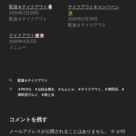
配達＆テイクアウト
テイクアウトキャンペーン
2020年2月29日
配達＆テイクアウト
2020年2月29日
配達＆テイクアウト
テイクアウト
2020年4月2日
メニュー
カ
配達＆テイクアウト
テ
タ
＃PICKS
、
＃お好み焼き
、
＃もんじゃ
、
＃テイクアウト
、
＃津田沼
、
＃
ゴ
グ
津田沼グルメ
、
＃粉と水
リ
ー
コメントを残す
メールアドレスが公開されることはありません。
※
が付