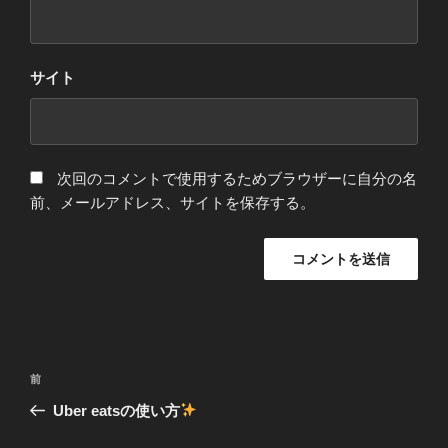
サイト
次回のコメントで使用するためブラウザーに自分の名
前、メールアドレス、サイトを保存する。
投
前
前
稿
の
Uber eatsの使い方
ナ
投