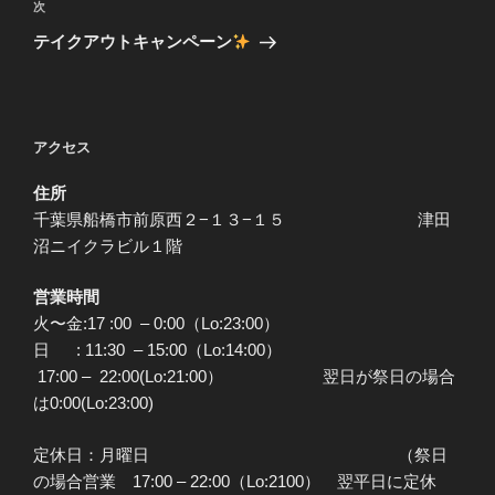
ビ
稿
次
次
ゲ
の
テイクアウトキャンペーン
投
ー
稿
シ
ョ
アクセス
ン
住所
千葉県船橋市前原西２−１３−１５ 津田
沼ニイクラビル１階
営業時間
火〜金:17 :00 – 0:00（Lo:23:00）
日 : 11:30 – 15:00（Lo:14:00）
17:00 – 22:00(Lo:21:00） 翌日が祭日の場合
は0:00(Lo:23:00)
定休日：月曜日 （祭日
の場合営業 17:00 – 22:00（Lo:2100） 翌平日に定休