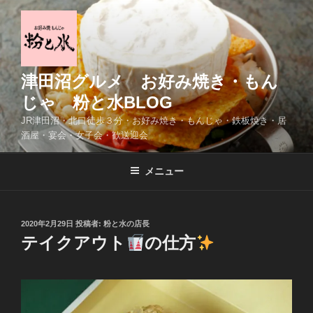
コ
ン
テ
ン
ツ
津田沼グルメ お好み焼き・もん
へ
じゃ 粉と水BLOG
ス
JR津田沼・北口徒歩３分・お好み焼き・もんじゃ・鉄板焼き・居
キ
酒屋・宴会・女子会・歓送迎会
ッ
プ
メニュー
投
2020年2月29日
投稿者:
粉と水の店長
稿
テイクアウト
の仕方
日: