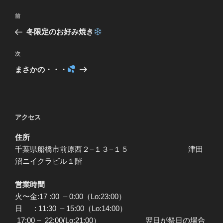
投
前
前
稿
の
冬限定のお好み焼き
ナ
投
ビ
稿
次
次
ゲ
の
まさかの・・・
投
ー
稿
シ
ョ
アクセス
ン
住所
千葉県船橋市前原西２−１３−１５ 津田
沼ニイクラビル１階
営業時間
火〜金:17 :00 – 0:00（Lo:23:00）
日 : 11:30 – 15:00（Lo:14:00）
17:00 – 22:00(Lo:21:00） 翌日が祭日の場合