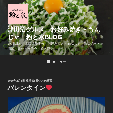
コ
ン
テ
ン
ツ
津田沼グルメ お好み焼き・もん
へ
じゃ 粉と水BLOG
ス
JR津田沼・北口徒歩３分・お好み焼き・もんじゃ・鉄板焼き・居
キ
酒屋・宴会・女子会・歓送迎会
ッ
プ
メニュー
投
2020年2月6日
投稿者:
粉と水の店長
稿
バレンタイン
日: