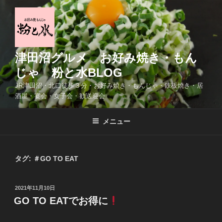
コ
ン
テ
ン
ツ
津田沼グルメ お好み焼き・もん
へ
じゃ 粉と水BLOG
ス
JR津田沼・北口徒歩３分・お好み焼き・もんじゃ・鉄板焼き・居
キ
酒屋・宴会・女子会・歓送迎会
ッ
プ
メニュー
タグ:
＃GO TO EAT
投
2021年11月10日
稿
GO TO EATでお得に
日: