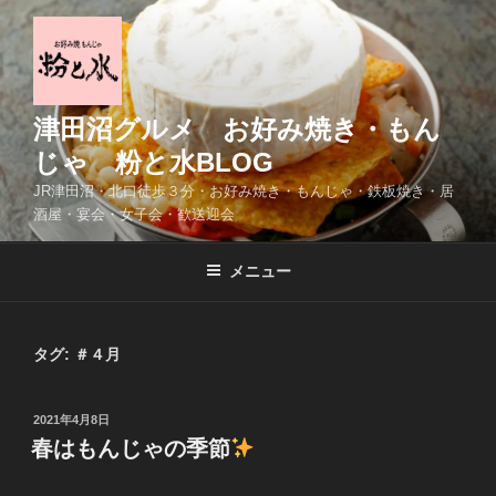
コ
ン
テ
ン
ツ
津田沼グルメ お好み焼き・もん
へ
じゃ 粉と水BLOG
ス
JR津田沼・北口徒歩３分・お好み焼き・もんじゃ・鉄板焼き・居
キ
酒屋・宴会・女子会・歓送迎会
ッ
プ
メニュー
タグ:
＃４月
投
2021年4月8日
稿
春はもんじゃの季節
日: