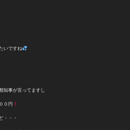
たいですね
都知事が言ってますし
００円
ど・・・