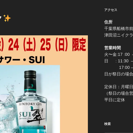
アクセス
ク
住所
千葉県船
津田沼ニイク
営業時間
火〜金:17 :00 –
日 : 11:30
17:00 –
日が祭日の場合は0:
定休
（祭日の場合営業 
平日に定休
検索