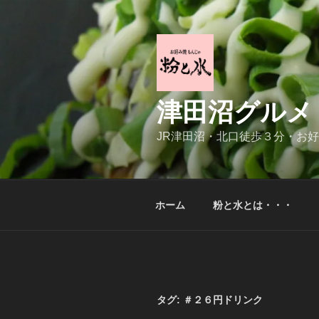
コ
ン
テ
ン
ツ
へ
津田沼グルメ
ス
キ
JR津田沼・北口徒歩３分・お
ッ
プ
ホーム
粉と水とは・・・
タグ:
＃２６円ドリンク