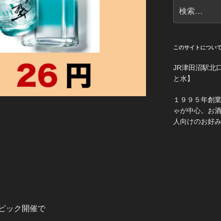
検
索:
このサイトについ
JR津田沼駅北
と水】
１９９５年創
ゃが中心。お
人向けのお好
ピック開催で