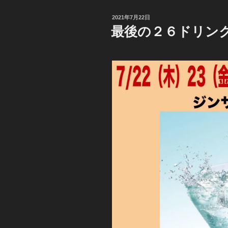
投
2021年7月22日
稿
最後の２６ドリン
日: