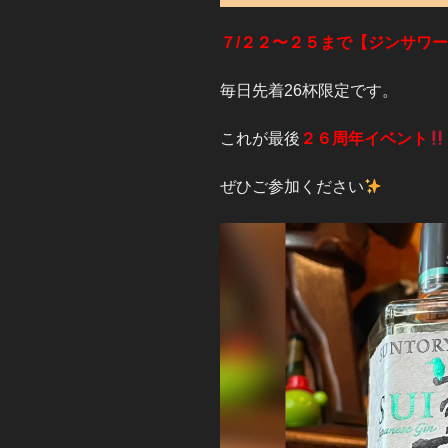
７/２２〜２５まで【ジンサワ
毎日先着26杯限定です。
これが最後
２６周年イベント
ぜひご参加ください