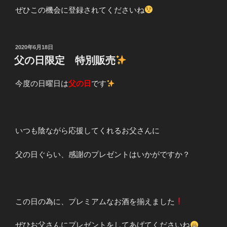
ぜひこの機会に登録されてくださいね
投
2020年6月18日
稿
父の日限定 特別販売
日:
今度の日曜日は
父の日
です
いつも陰ながら応援してくれるお父さんに
父の日ぐらい、感謝のプレゼントはいかがですか？
この日の為に、プレミアムなお酒を揃えました
ぜひお父さんにプレゼントをしてあげてくださいね