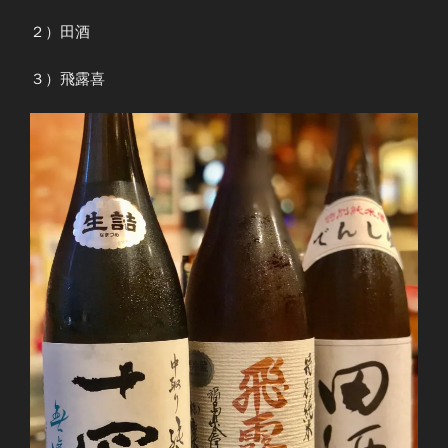
２）田酒
３）飛露喜