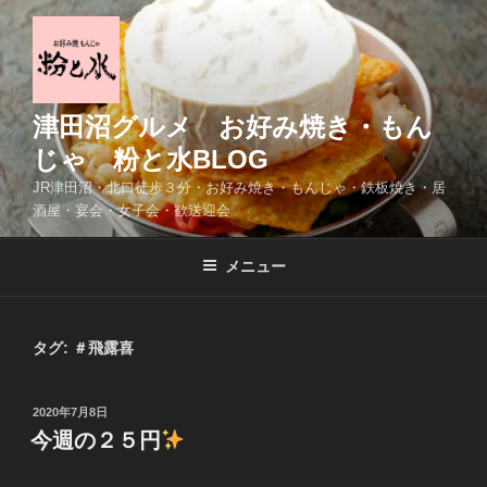
コ
ン
テ
ン
ツ
津田沼グルメ お好み焼き・もん
へ
じゃ 粉と水BLOG
ス
JR津田沼・北口徒歩３分・お好み焼き・もんじゃ・鉄板焼き・居
キ
酒屋・宴会・女子会・歓送迎会
ッ
プ
メニュー
タグ:
＃飛露喜
投
2020年7月8日
稿
今週の２５円
日: