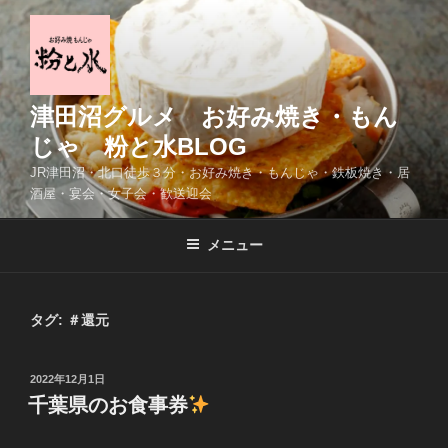
コ
ン
テ
ン
ツ
津田沼グルメ お好み焼き・もん
へ
じゃ 粉と水BLOG
ス
JR津田沼・北口徒歩３分・お好み焼き・もんじゃ・鉄板焼き・居
キ
酒屋・宴会・女子会・歓送迎会
ッ
プ
メニュー
タグ:
＃還元
投
2022年12月1日
稿
千葉県のお食事券
日: