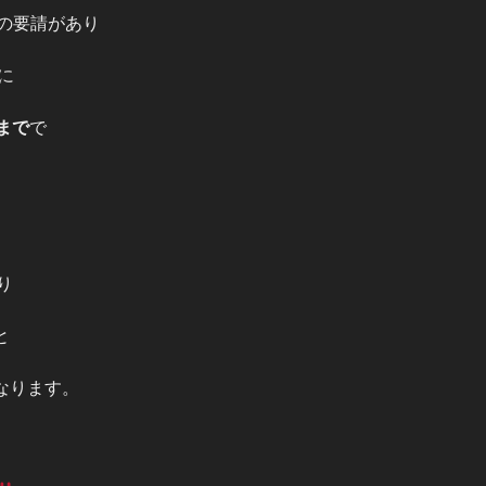
の要請があり
に
時まで
で
り
と
となります。