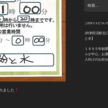
検
索:
このサイトについ
JR津田沼駅北
と水】
１９９５年創
ゃが中心。お
人向けのお好
れました