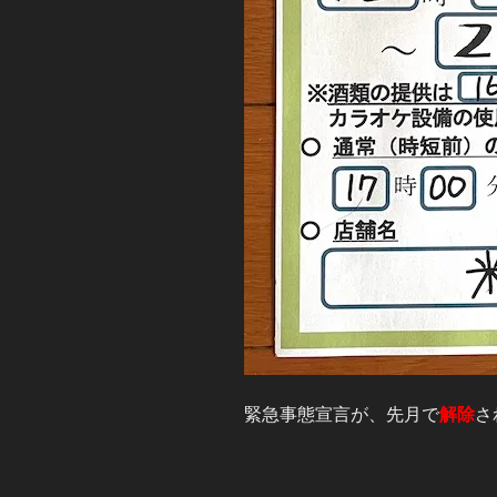
緊急事態宣言が、先月で
解除
さ