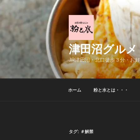
コ
ン
テ
ン
ツ
へ
津田沼グルメ
ス
キ
JR津田沼・北口徒歩３分・お
ッ
プ
ホーム
粉と水とは・・・
タグ:
＃解禁