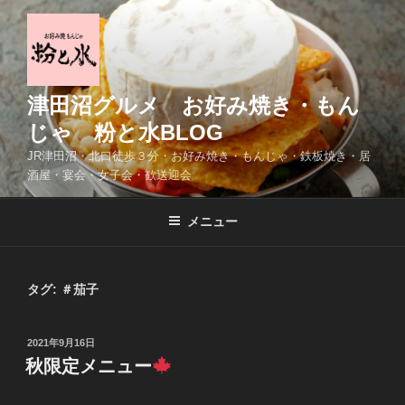
コ
ン
テ
ン
ツ
津田沼グルメ お好み焼き・もん
へ
じゃ 粉と水BLOG
ス
JR津田沼・北口徒歩３分・お好み焼き・もんじゃ・鉄板焼き・居
キ
酒屋・宴会・女子会・歓送迎会
ッ
プ
メニュー
タグ:
＃茄子
投
2021年9月16日
稿
秋限定メニュー
日: