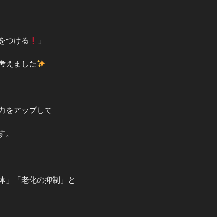
をつける
」
考えました
力をアップして
す。
体」「老化の抑制」と