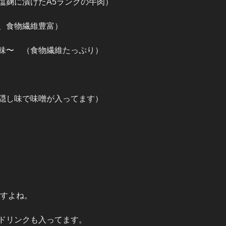
塩麹に漬けたA5ランクの牛肉）
、食物繊維豊富）
味〜 （食物繊維たっぷり）
隠し味で味噌が入ってます）
ますよね。
ドリンクも入ってます。