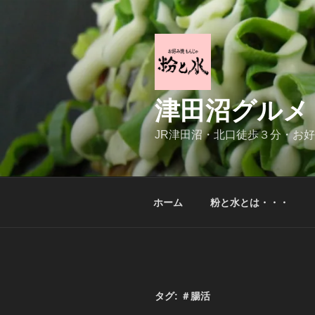
コ
ン
テ
ン
ツ
へ
津田沼グルメ
ス
キ
JR津田沼・北口徒歩３分・お
ッ
プ
ホーム
粉と水とは・・・
タグ:
＃腸活