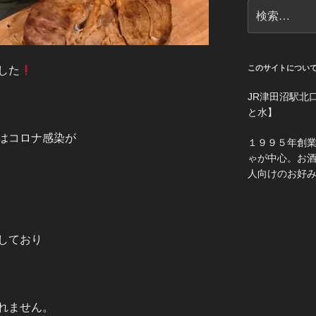
検
索:
このサイトについ
した
JR津田沼駅北
と水】
はコロナ感染が
１９９５年創
ゃが中心。お
人向けのお好
しており
れません。