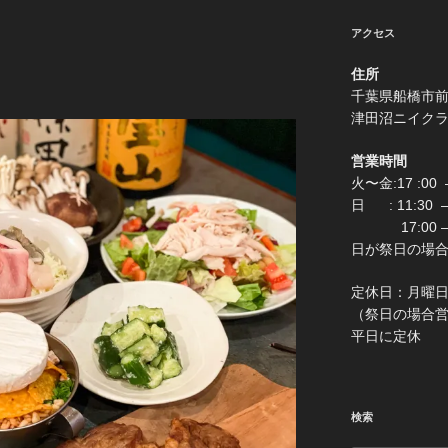
アクセス
住所
千葉県船
津田沼ニイク
営業時間
火〜金:17 :00 –
日 : 11:30
17:00 –
日が祭日の場合は0:
定休
（祭日の場合営業 
平日に定休
検索