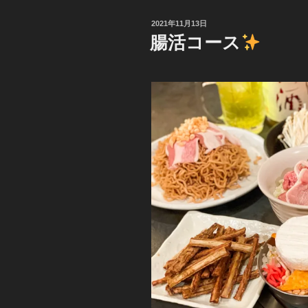
投
2021年11月13日
稿
腸活コース
日: