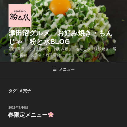
コ
ン
テ
ン
ツ
津田沼グルメ お好み焼き・もん
へ
じゃ 粉と水BLOG
ス
JR津田沼・北口徒歩３分・お好み焼き・もんじゃ・鉄板焼き・居
キ
酒屋・宴会・女子会・歓送迎会
ッ
プ
メニュー
タグ:
＃穴子
投
2022年3月6日
稿
春限定メニュー
日: