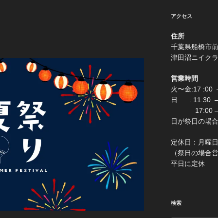
アクセス
住所
千葉県船
津田沼ニイク
営業時間
火〜金:17 :00 –
日 : 11:30
17:00 –
日が祭日の場合は0:
定休
（祭日の場合営業 
平日に定休
検索