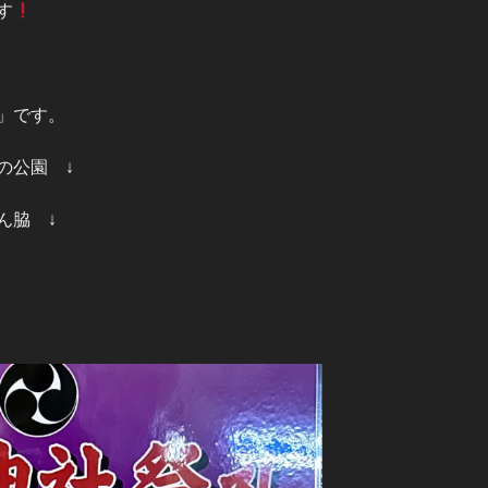
す
」です。
の公園 ↓
ん脇 ↓