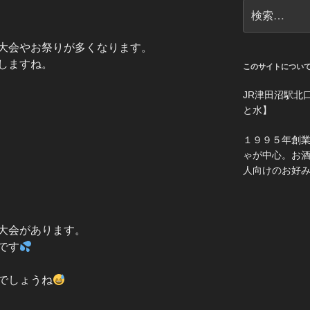
検
索:
大会やお祭りが多くなります。
しますね。
このサイトについ
JR津田沼駅北
と水】
１９９５年創
ゃが中心。お
人向けのお好
大会があります。
です
でしょうね