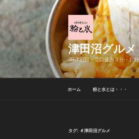
コ
ン
テ
ン
ツ
へ
津田沼グルメ
ス
キ
JR津田沼・北口徒歩３分・お
ッ
プ
ホーム
粉と水とは・・・
タグ:
＃津田沼グルメ