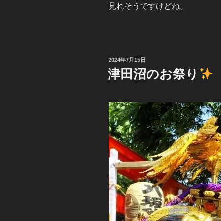
見れそうですけどね。
投
2024年7月15日
稿
津田沼のお祭り
日: