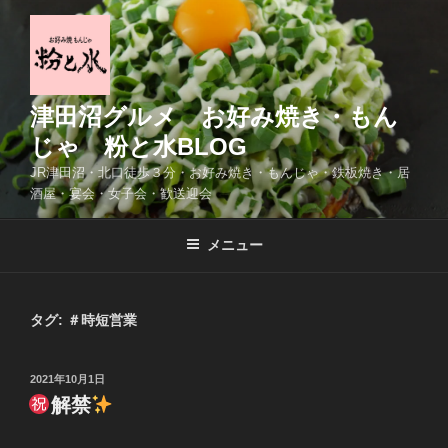
コ
ン
テ
ン
ツ
津田沼グルメ お好み焼き・もん
へ
じゃ 粉と水BLOG
ス
JR津田沼・北口徒歩３分・お好み焼き・もんじゃ・鉄板焼き・居
キ
酒屋・宴会・女子会・歓送迎会
ッ
プ
メニュー
タグ:
＃時短営業
投
2021年10月1日
稿
解禁
日: