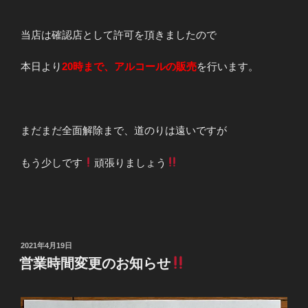
当店は確認店として許可を頂きましたので
本日より
20時まで、アルコールの販売
を行います。
まだまだ全面解除まで、道のりは遠いですが
もう少しです
頑張りましょう
投
2021年4月19日
稿
営業時間変更のお知らせ
日: