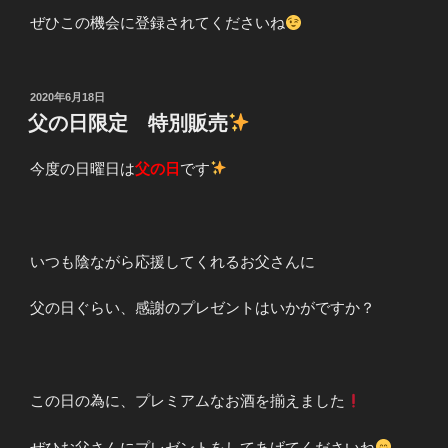
ぜひこの機会に登録されてくださいね
投
2020年6月18日
稿
父の日限定 特別販売
日:
今度の日曜日は
父の日
です
いつも陰ながら応援してくれるお父さんに
父の日ぐらい、感謝のプレゼントはいかがですか？
この日の為に、プレミアムなお酒を揃えました
ぜひお父さんにプレゼントをしてあげてくださいね