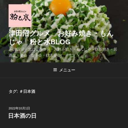
コ
ン
テ
ン
ツ
津田沼グルメ お好み焼き・もん
へ
じゃ 粉と水BLOG
ス
JR津田沼・北口徒歩３分・お好み焼き・もんじゃ・鉄板焼き・居
キ
酒屋・宴会・女子会・歓送迎会
ッ
プ
メニュー
タグ:
＃日本酒
投
2022年10月1日
稿
日本酒の日
日: