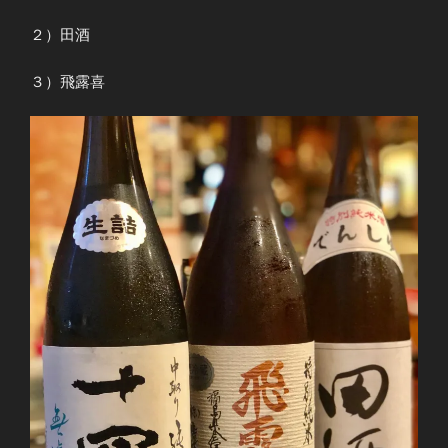
２）田酒
３）飛露喜