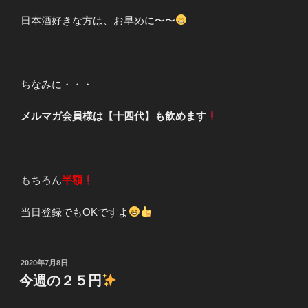
日本酒好きな方は、お早めに〜〜
ちなみに・・・
メルマガ会員様は【十四代】も飲めます
もちろん
半額
当日登録でもOKですよ
投
2020年7月8日
稿
今週の２５円
日: