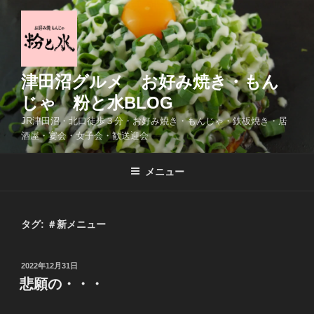
コ
ン
テ
ン
ツ
津田沼グルメ お好み焼き・もん
へ
じゃ 粉と水BLOG
ス
JR津田沼・北口徒歩３分・お好み焼き・もんじゃ・鉄板焼き・居
キ
酒屋・宴会・女子会・歓送迎会
ッ
プ
メニュー
タグ:
＃新メニュー
投
2022年12月31日
稿
悲願の・・・
日: