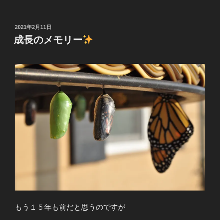
投
2021年2月11日
稿
成長のメモリー
日:
もう１５年も前だと思うのですが