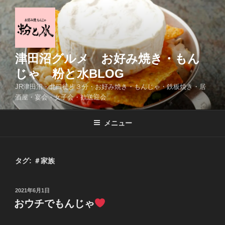
コ
ン
テ
ン
ツ
津田沼グルメ お好み焼き・もん
へ
じゃ 粉と水BLOG
ス
JR津田沼・北口徒歩３分・お好み焼き・もんじゃ・鉄板焼き・居
キ
酒屋・宴会・女子会・歓送迎会
ッ
プ
メニュー
タグ:
＃家族
投
2021年6月1日
稿
おウチでもんじゃ
日: