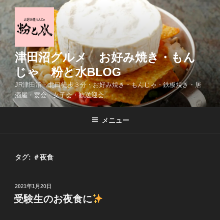
コ
ン
テ
ン
ツ
津田沼グルメ お好み焼き・もん
へ
じゃ 粉と水BLOG
ス
JR津田沼・北口徒歩３分・お好み焼き・もんじゃ・鉄板焼き・居
キ
酒屋・宴会・女子会・歓送迎会
ッ
プ
メニュー
タグ:
＃夜食
投
2021年1月20日
稿
受験生のお夜食に
日: