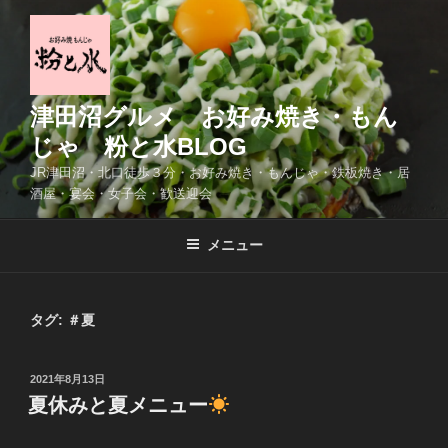
コ
ン
テ
ン
ツ
津田沼グルメ お好み焼き・もん
へ
じゃ 粉と水BLOG
ス
JR津田沼・北口徒歩３分・お好み焼き・もんじゃ・鉄板焼き・居
キ
酒屋・宴会・女子会・歓送迎会
ッ
プ
メニュー
タグ:
＃夏
投
2021年8月13日
稿
夏休みと夏メニュー
日: