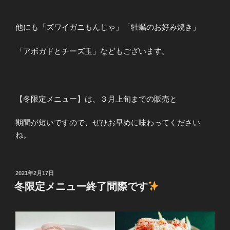
他にも「ズワイガニもんじゃ」「牡蠣のお好み焼き」
「アボガドとチーズ玉」などもございます。
【冬限定メニュー】は、３月上旬までの販売と
期間が短いですので、ぜひお早めに味わってください
ね。
投
2021年2月17日
稿
冬限定メニュー終了間際です
日: