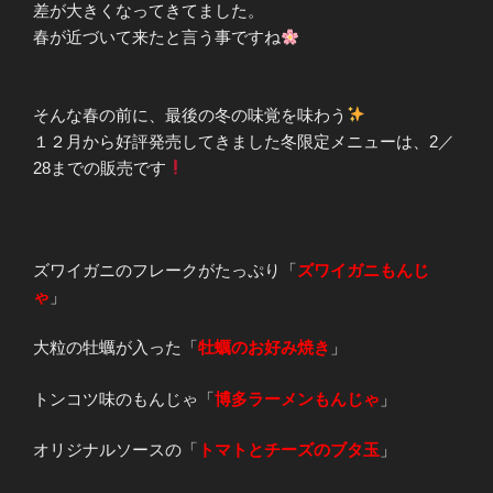
差が大きくなってきてました。
春が近づいて来たと言う事ですね
そんな春の前に、最後の冬の味覚を味わう
１２月から好評発売してきました冬限定メニューは、2／
28までの販売です
ズワイガニのフレークがたっぷり「
ズワイガニもんじ
ゃ
」
大粒の牡蠣が入った「
牡蠣のお好み焼き
」
トンコツ味のもんじゃ「
博多ラーメンもんじゃ
」
オリジナルソースの「
トマトとチーズのブタ玉
」