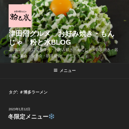
コ
ン
テ
ン
ツ
津田沼グルメ お好み焼き・もん
へ
じゃ 粉と水BLOG
ス
JR津田沼・北口徒歩３分・お好み焼き・もんじゃ・鉄板焼き・居
キ
酒屋・宴会・女子会・歓送迎会
ッ
プ
メニュー
タグ:
＃博多ラーメン
投
2023年1月12日
稿
冬限定メニュー
日: