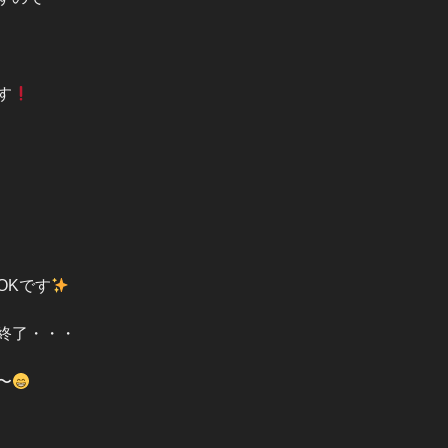
す
OKです
終了・・・
〜