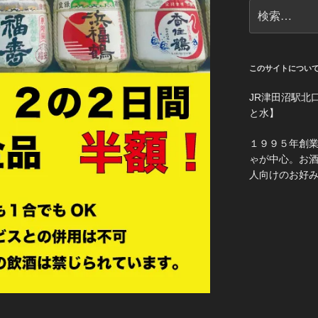
検
索:
このサイトについ
JR津田沼駅北
と水】
１９９５年創
ゃが中心。お
人向けのお好