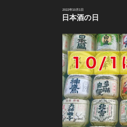
投
2022年10月1日
稿
日本酒の日
日: