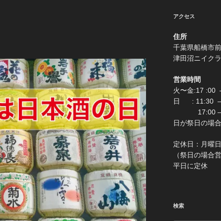
アクセス
住所
千葉県船
津田沼ニイク
営業時間
火〜金:17 :00 –
日 : 11:30
17:00 –
日が祭日の場合は0:
定休
（祭日の場合営業 
平日に定休
検索