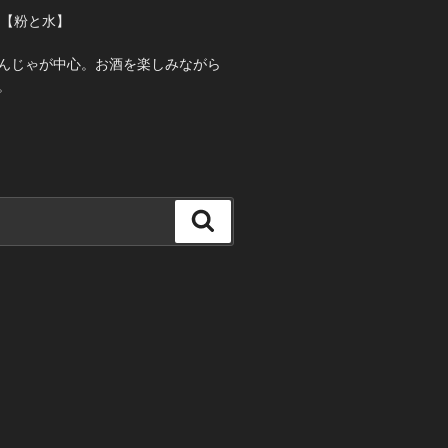
ゃ【粉と水】
んじゃが中心。お酒を楽しみながら
。
検
索