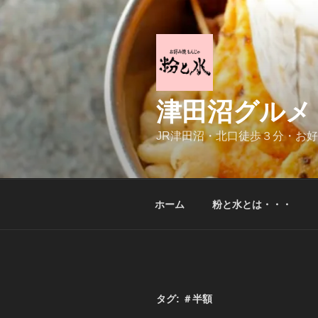
コ
ン
テ
ン
ツ
へ
津田沼グルメ
ス
キ
JR津田沼・北口徒歩３分・お
ッ
プ
ホーム
粉と水とは・・・
タグ:
＃半額