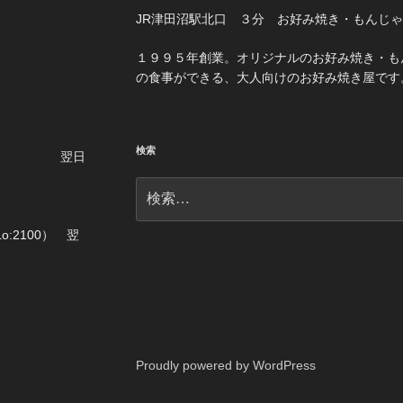
JR津田沼駅北口 ３分 お好み焼き・もんじ
１３−１５
１９９５年創業。オリジナルのお好み焼き・も
の食事ができる、大人向けのお好み焼き屋です
4:00）
検索
1:00） 翌日
検
索:
曜日
Lo:2100） 翌
Proudly powered by WordPress