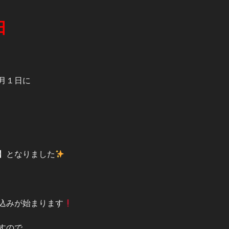
日
月１日に
】となりました
込みが始まります
すので