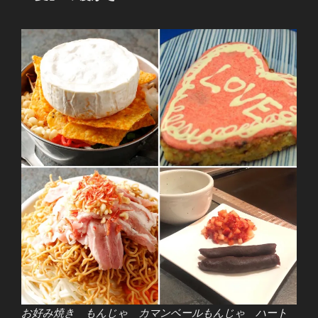
日:
お好み焼き もんじゃ カマンベールもんじゃ ハート