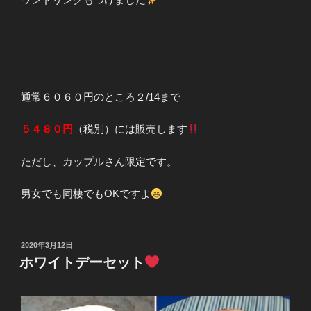
通常６０６０円のところ２/14まで
５４８０円
（税別）には販売します
ただし、カップルさん限定です。
男女でも同棲でもOKですよ
投
2020年3月12日
稿
ホワイトデーセット
日: