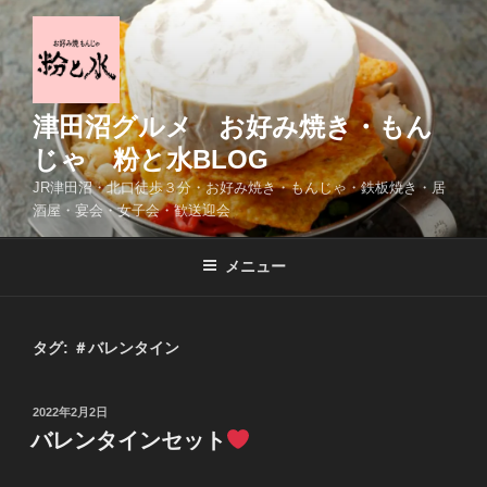
コ
ン
テ
ン
ツ
津田沼グルメ お好み焼き・もん
へ
じゃ 粉と水BLOG
ス
JR津田沼・北口徒歩３分・お好み焼き・もんじゃ・鉄板焼き・居
キ
酒屋・宴会・女子会・歓送迎会
ッ
プ
メニュー
タグ:
＃バレンタイン
投
2022年2月2日
稿
バレンタインセット
日: