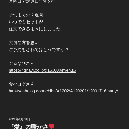
月曜日で定休日ですので
それまでの２週間
いつでもセットが
注文できるようにしました。
大切な方を思い
ご予約をされてはどうですか？
ぐるなびさん
https://r.gnavi.co.jp/g160600/menu9/
食べログさん
https://tabelog.com/chiba/A1202/A120201/12001716/party/
投
2021年1月30日
稿
『愛』の暖かさ