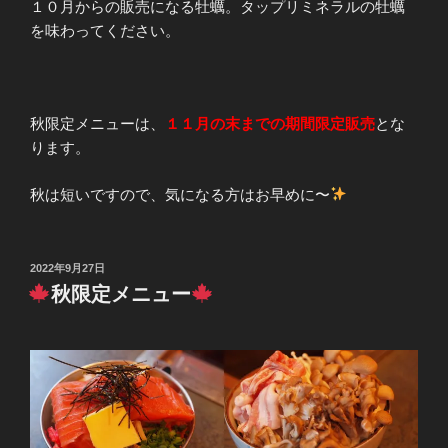
１０月からの販売になる牡蠣。タップリミネラルの牡蠣
を味わってください。
秋限定メニューは、
１１月の末までの期間限定販売
とな
ります。
秋は短いですので、気になる方はお早めに〜
投
2022年9月27日
稿
秋限定メニュー
日: