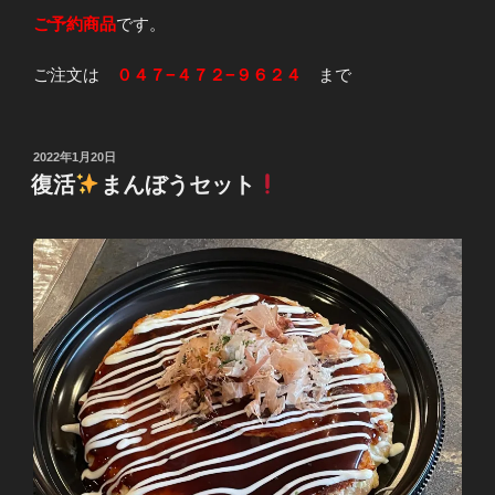
ご予約商品
です。
ご注文は
０４７−４７２−９６２４
まで
投
2022年1月20日
稿
復活
まんぼうセット
日: