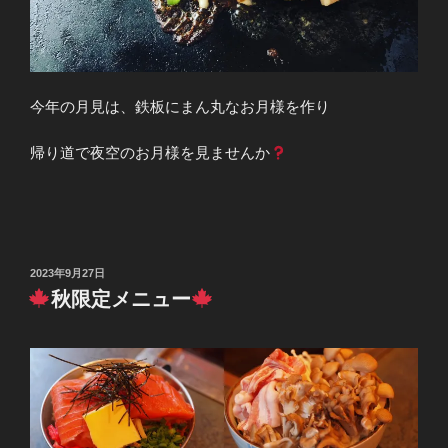
今年の月見は、鉄板にまん丸なお月様を作り
帰り道で夜空のお月様を見ませんか
投
2023年9月27日
稿
秋限定メニュー
日: