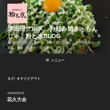
コ
ン
テ
ン
ツ
津田沼グルメ お好み焼き・もん
へ
じゃ 粉と水BLOG
ス
JR津田沼・北口徒歩３分・お好み焼き・もんじゃ・鉄板焼き・居
キ
酒屋・宴会・女子会・歓送迎会
ッ
プ
メニュー
タグ:
＃テイクアウト
投
2024年8月1日
稿
花火大会
日: