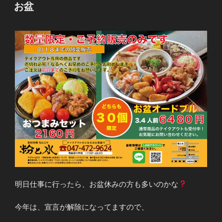
稿
お盆
日:
明日仕事に行ったら、お盆休みの方も多いのかな
今年は、宣言が解除になってますので、