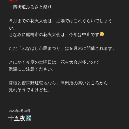
・四街道ふるさと祭り
８月までの花火大会は、近場ではこれぐらいでしょう
か。
ちなみに船橋市の花火大会は、今年は中止です
ただ「ふなばし市民まつり」は９月末に開催されます。
とにかく今度の土曜日は、花火大会が多いので
渋滞にご注意ください。
幕張と習志野駐屯地なら、津田沼の高いところから
見れそうですけどね。
投
2023年9月28日
稿
十五夜
日: