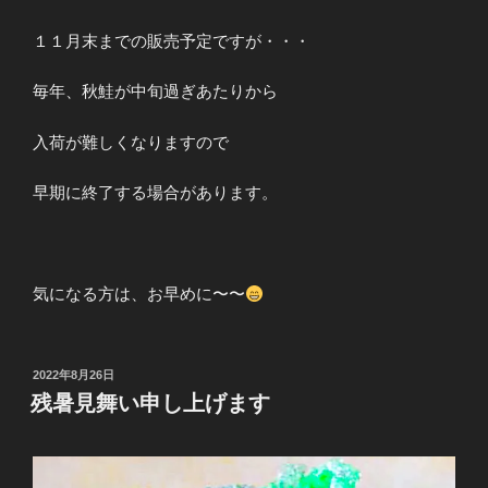
１１月末までの販売予定ですが・・・
毎年、秋鮭が中旬過ぎあたりから
入荷が難しくなりますので
早期に終了する場合があります。
気になる方は、お早めに〜〜
投
2022年8月26日
稿
残暑見舞い申し上げます
日: