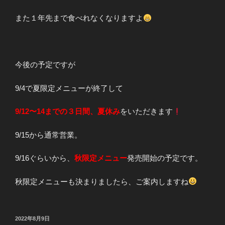
また１年先まで食べれなくなりますよ
今後の予定ですが
9/4で夏限定メニューが終了して
9/12〜14までの３日間、夏休み
をいただきます
9/15から通常営業。
9/16ぐらいから、
秋限定メニュー
発売開始の予定です。
秋限定メニューも決まりましたら、ご案内しますね
投
2022年8月9日