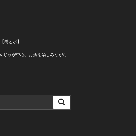
ゃ【粉と水】
んじゃが中心。お酒を楽しみながら
。
検
索