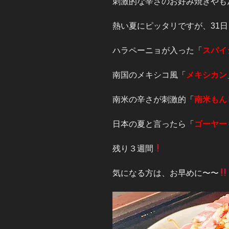
刺激的な辛さのお好み焼きやも
熱い夏にピッタリですが、31
ハラペーニョが入った「
スパイ
南国のメキシコ風「
メキシカン
南米の辛さが刺激的「
南米もん
日本の夏と言ったら「
ゴーヤー
残り３週間
気になる方は、お早めに〜〜