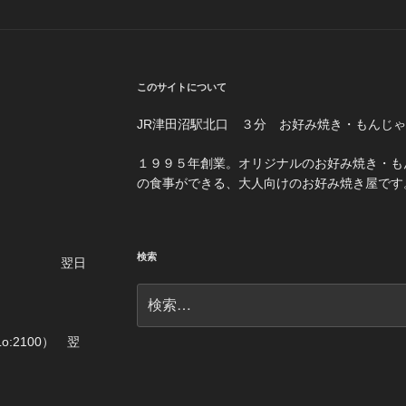
このサイトについて
JR津田沼駅北口 ３分 お好み焼き・もんじ
１３−１５
１９９５年創業。オリジナルのお好み焼き・も
の食事ができる、大人向けのお好み焼き屋です
4:00）
検索
1:00） 翌日
検
索:
曜日
Lo:2100） 翌