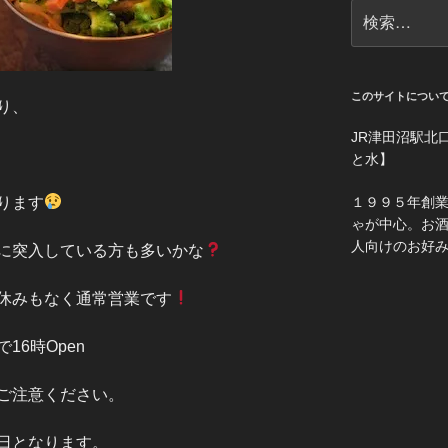
検
索:
このサイトについ
り、
JR津田沼駅北
と水】
ります
１９９５年創
ゃが中心。お
人向けのお好
に突入している方も多いかな
休みもなく通常営業です
6時Open
ご注意ください。
日となります。