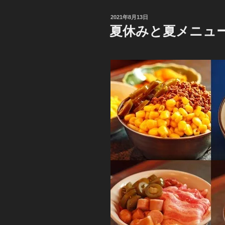
投
2021年8月13日
稿
夏休みと夏メニュ
日: