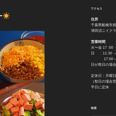
アクセス
ー
住所
千葉県船
津田沼ニイク
営業時間
火〜金:17 :00 –
日 : 11:30
17:00 –
日が祭日の場合は0:
定休
（祭日の場合営業 
平日に定休
検索