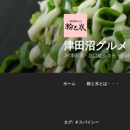
コ
ン
テ
ン
ツ
へ
津田沼グルメ
ス
キ
JR津田沼・北口徒歩３分・お
ッ
プ
ホーム
粉と水とは・・・
タグ:
＃スパイシー