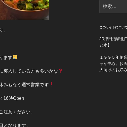
検
索:
このサイトについ
り、
JR津田沼駅北
と水】
ります
１９９５年創
ゃが中心。お
人向けのお好
に突入している方も多いかな
休みもなく通常営業です
6時Open
ご注意ください。
日となります。