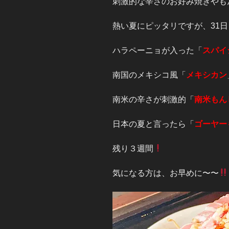
刺激的な辛さのお好み焼きやも
熱い夏にピッタリですが、31
ハラペーニョが入った「
スパイ
南国のメキシコ風「
メキシカン
南米の辛さが刺激的「
南米もん
日本の夏と言ったら「
ゴーヤー
残り３週間
気になる方は、お早めに〜〜