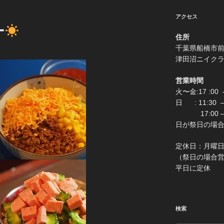
アクセス
ー
住所
千葉県船
津田沼ニイク
営業時間
火〜金:17 :00 –
日 : 11:30
17:00 –
日が祭日の場合は0:
定休
（祭日の場合営業 
平日に定休
検索