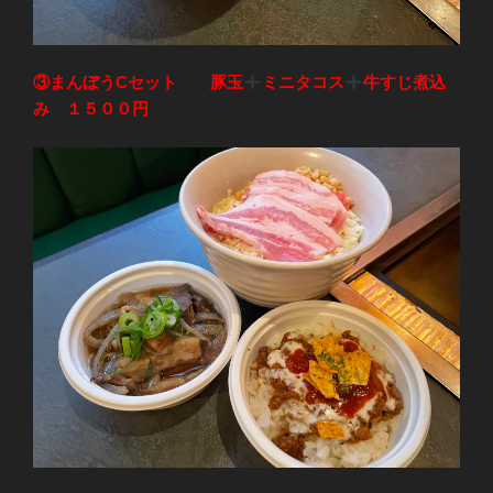
③まんぼうCセット 豚玉
ミニタコス
牛すじ煮込
み １５００円