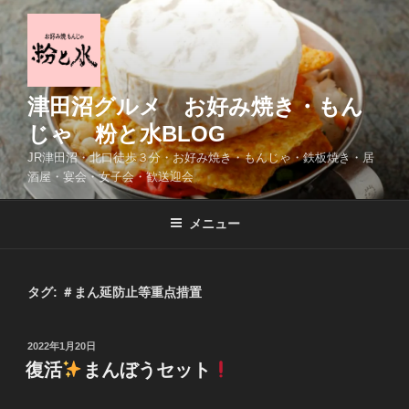
コ
ン
テ
ン
ツ
津田沼グルメ お好み焼き・もん
へ
じゃ 粉と水BLOG
ス
JR津田沼・北口徒歩３分・お好み焼き・もんじゃ・鉄板焼き・居
キ
酒屋・宴会・女子会・歓送迎会
ッ
プ
メニュー
タグ:
＃まん延防止等重点措置
投
2022年1月20日
稿
復活
まんぼうセット
日: