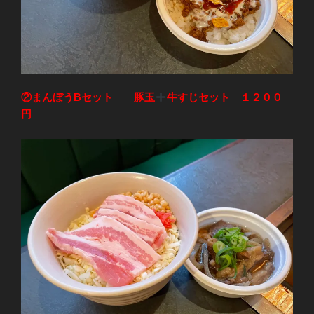
②まんぼうBセット 豚玉
牛すじセット １２００
円