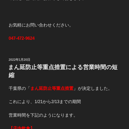
お気軽にお問い合わせください。
047-472-9624
投
2022年1月20日
稿
まん延防止等重点措置による営業時間の短
日:
縮
千葉県の「
まん延防止等重点措置
」が決定しました。
これにより、1/21から2/13までの期間
営業時間を下記のようになります。
【店内飲食】