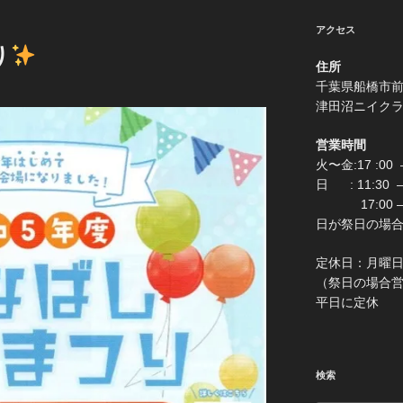
アクセス
り
住所
千葉県船
津田沼ニイク
営業時間
火〜金:17 :00 –
日 : 11:30
17:00 –
日が祭日の場合は0:
定休
（祭日の場合営業 
平日に定休
検索