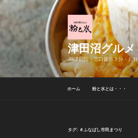
コ
ン
テ
ン
ツ
へ
津田沼グルメ
ス
キ
JR津田沼・北口徒歩３分・お
ッ
プ
ホーム
粉と水とは・・・
タグ:
＃ふなばし市民まつり