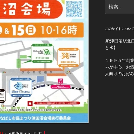
検
索:
このサイトについ
JR津田沼駅北
と水】
１９９５年創
ゃが中心。お
人向けのお好
り
」が開催されます