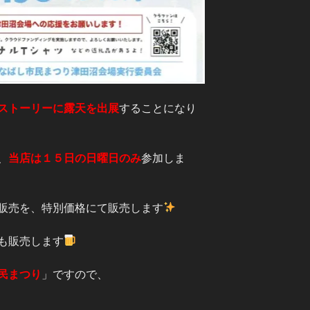
ストーリーに露天を出展
することになり
、
当店は１５日の日曜日のみ
参加しま
販売を、特別価格にて販売します
も販売します
民まつり
」ですので、