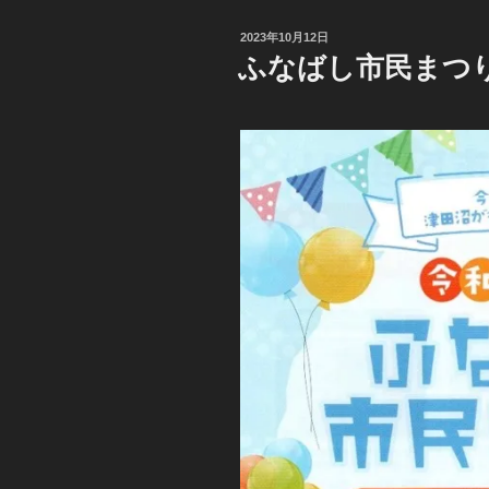
投
2023年10月12日
稿
ふなばし市民まつ
日: