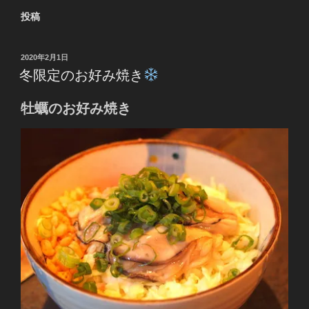
投稿
投
2020年2月1日
稿
冬限定のお好み焼き
日:
牡蠣のお好み焼き