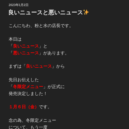
投
2023年1月2日
稿
良いニュースと悪いニュース
日:
こんにちわ、粉と水の店長です。
本日は
「
良いニュース
」と
「
悪いニュース
」があります。
まずは「
良いニュース
」から
先日お伝えした
「
冬限定メニュー
」が正式に
発売決定しました！
１月６日（金）
です。
念の為、冬限定メニュー
について、もう一度