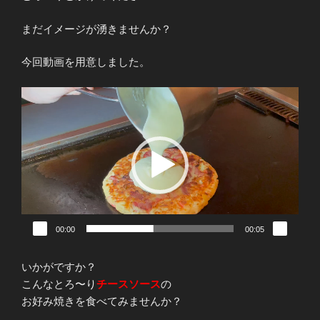
まだイメージが湧きませんか？
今回動画を用意しました。
動
画
プ
レ
ー
ヤ
ー
00:00
00:05
いかがですか？
こんなとろ〜り
チースソース
の
お好み焼きを食べてみませんか？