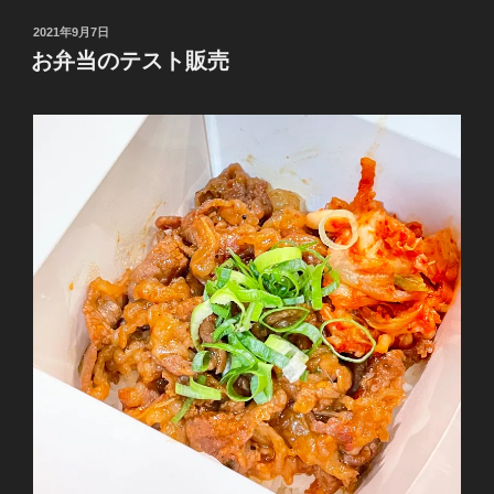
投
2021年9月7日
稿
お弁当のテスト販売
日: