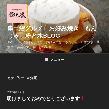
コ
ン
テ
ン
ツ
津田沼グルメ お好み焼き・もん
へ
じゃ 粉と水BLOG
ス
JR津田沼・北口徒歩３分・お好み焼き・もんじゃ・鉄板焼き・居
キ
酒屋・宴会・女子会・歓送迎会
ッ
プ
メニュー
カテゴリー:
未分類
投
2023年1月2日
稿
明けましておめでとうございます
日: