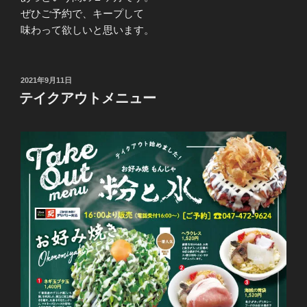
ぜひご予約で、キープして
味わって欲しいと思います。
投
2021年9月11日
稿
テイクアウトメニュー
日: