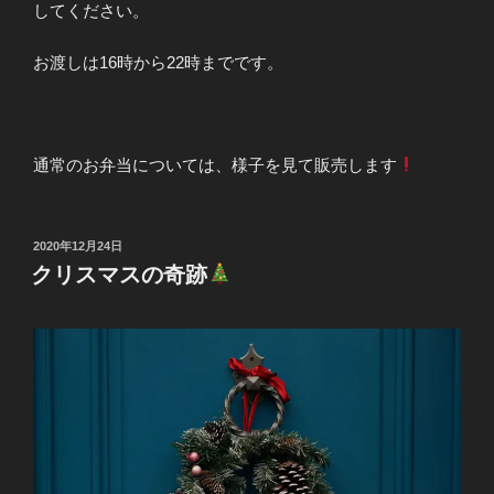
してください。
お渡しは16時から22時までです。
通常のお弁当については、様子を見て販売します
投
2020年12月24日
稿
クリスマスの奇跡
日: