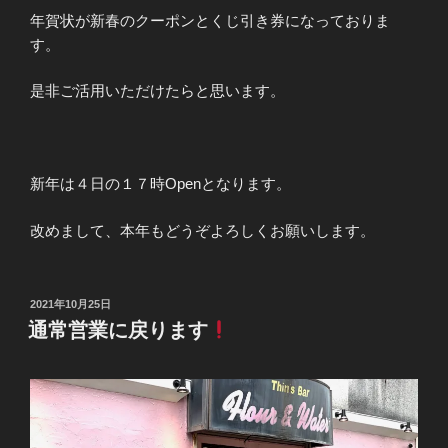
年賀状が新春のクーポンとくじ引き券になっておりま
す。
是非ご活用いただけたらと思います。
新年は４日の１７時Openとなります。
改めまして、本年もどうぞよろしくお願いします。
投
2021年10月25日
稿
通常営業に戻ります
日: