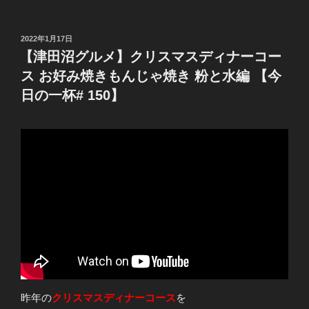
投
2022年1月17日
稿
【津田沼グルメ】クリスマスディナーコー
日:
ス お好み焼きもんじゃ焼き 粉と水編 【今
日の一杯# 150】
昨年の
クリスマスディナーコース
を