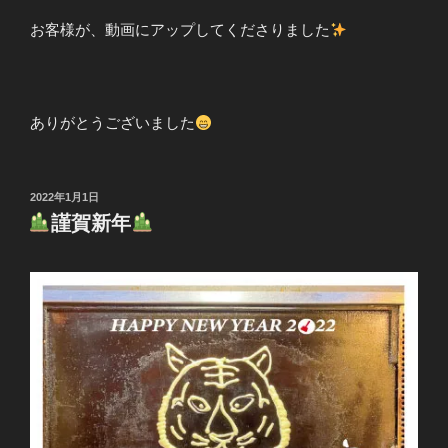
お客様が、動画にアップしてくださりました
ありがとうございました
投
2022年1月1日
稿
謹賀新年
日: