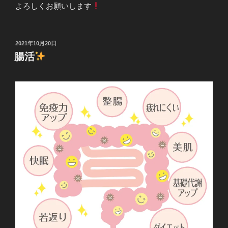
よろしくお願いします
投
2021年10月20日
稿
腸活
日: