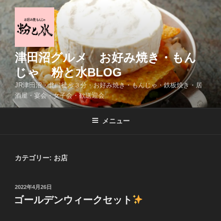
コ
ン
テ
ン
ツ
津田沼グルメ お好み焼き・もん
へ
じゃ 粉と水BLOG
ス
JR津田沼・北口徒歩３分・お好み焼き・もんじゃ・鉄板焼き・居
キ
酒屋・宴会・女子会・歓送迎会
ッ
プ
メニュー
カテゴリー:
お店
投
2022年4月26日
稿
ゴールデンウィークセット
日: