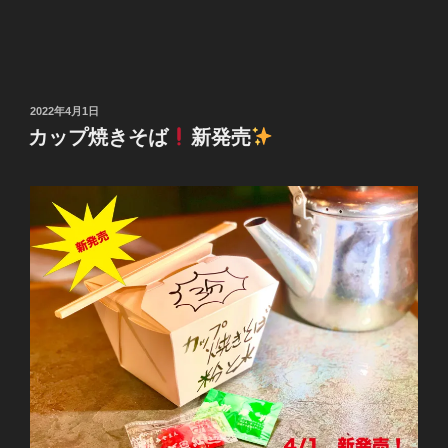
投
2022年4月1日
稿
カップ焼きそば
新発売
日: