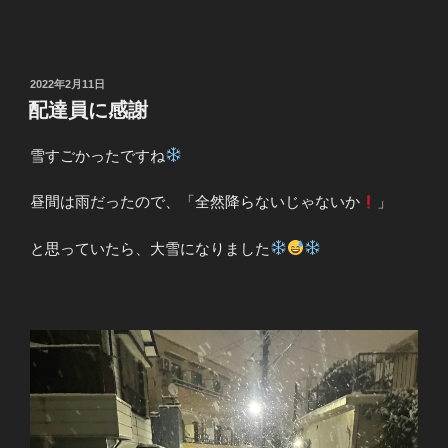
投
2022年2月11日
稿
配達員に感謝
日:
雪すごかったですね
昼間は雨だったので、「全然降らないじゃないか
」
と思っていたら、大雪になりました