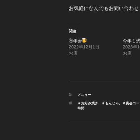
お気軽になんでもお問い合わせ
関連
忘年会
今年も
2022年12月1日
2023年
お店
お店
カ
メニュー
テ
タ
＃お好み焼き
、
＃もんじゃ
、
＃宴会コー
ゴ
グ
時間
リ
ー