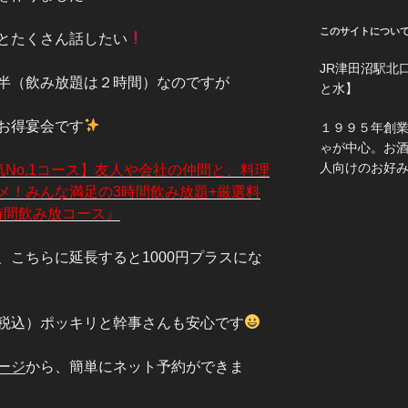
このサイトについ
とたくさん話したい
JR津田沼駅北
半（飲み放題は２時間）なのですが
と水】
お得宴会です
１９９５年創
ゃが中心。お
人向けのお好
No,1コース】友人や会社の仲間と、料理
メ！みんな満足の3時間飲み放題+厳選料
時間飲み放コース』
こちらに延長すると1000円プラスにな
税込）ポッキリと幹事さんも安心です
ージ
から、簡単にネット予約ができま