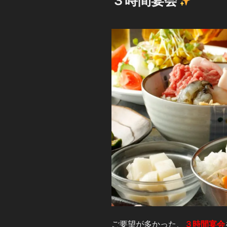
３時間宴会
日:
ご要望が多かった、
３時間宴会