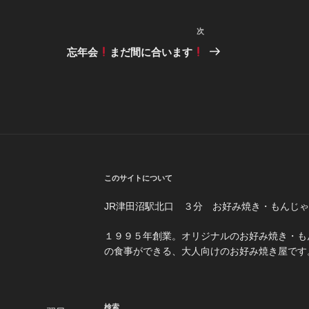
次
次
の
忘年会
まだ間に合います
投
稿
このサイトについて
JR津田沼駅北口 ３分 お好み焼き・もんじ
１３−１５
１９９５年創業。オリジナルのお好み焼き・も
の食事ができる、大人向けのお好み焼き屋です
4:00）
検索