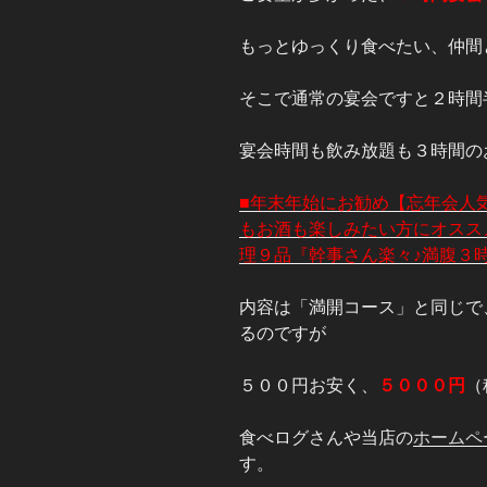
もっとゆっくり食べたい、仲間
そこで通常の宴会ですと２時間
宴会時間も飲み放題も３時間の
■年末年始にお勧め【忘年会人気
もお酒も楽しみたい方にオスス
理９品『幹事さん楽々♪満腹３
内容は「満開コース」と同じで、
るのですが
５００円お安く、
５０００円
（
食べログさんや当店の
ホームペ
す。