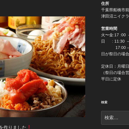
住所
千葉県船
津田沼ニイク
営業時間
火〜金:17 :00 –
日 : 11:30
17:00 –
日が祭日の場合は0:
定休
（祭日の場合営業 
平日に定休
検索
検
索:
を作りました