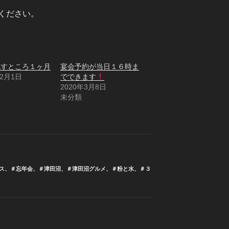
ください。
残すところ１ヶ月
宴会予約が当日１６時ま
12月1日
でできます
2020年3月8日
未分類
ス
、
＃忘年会
、
＃津田沼
、
＃津田沼グルメ
、
＃粉と水
、
＃３