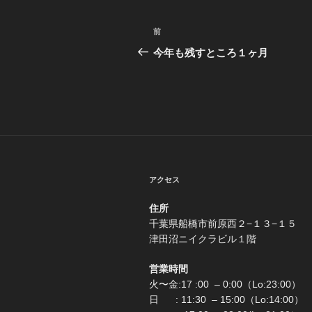
投
前
前
稿
の
今年も残すところ１ヶ月
投
ナ
稿
ビ
ゲ
ー
シ
アクセス
ョ
住所
ン
千葉県船橋市前原西２−
津田沼ニイクラビル１階
営業時間
火〜金:17 :00 – 0:00（Lo:23:00）
日 : 11:30 – 15:00（Lo:1