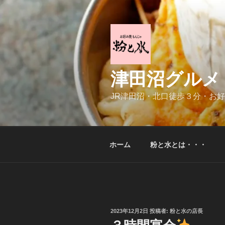
コ
ン
テ
ン
ツ
へ
津田沼グルメ
ス
キ
JR津田沼・北口徒歩３分・お
ッ
プ
ホーム
粉と水とは・・・
投
2023年12月2日
投稿者:
粉と水の店長
稿