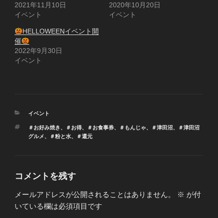
2021年11月10日
2020年10月20日
イベント
イベント
HELLOWEENイベント開
催
2022年9月30日
イベント
カ
イベント
テ
タ
＃お好み焼き
、
＃お得
、
＃お食事券
、
＃もんじゃ
、
＃津田沼
、
＃津田沼
ゴ
グ
グルメ
、
＃粉と水
、
＃還元
リ
ー
コメントを残す
メールアドレスが公開されることはありません。
※
が付
いている欄は必須項目です