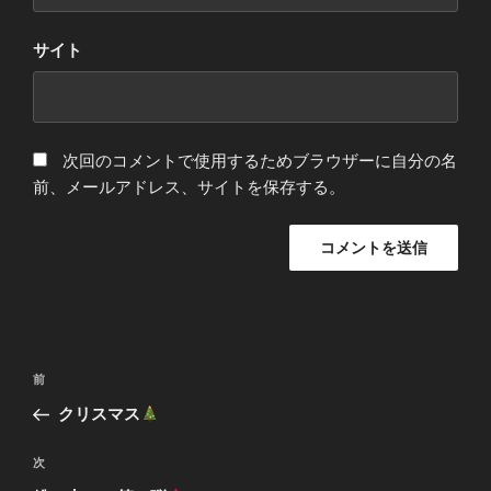
サイト
次回のコメントで使用するためブラウザーに自分の名
前、メールアドレス、サイトを保存する。
投
前
前
稿
の
クリスマス
ナ
投
ビ
稿
次
次
ゲ
の