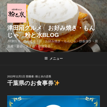
コ
ン
テ
ン
ツ
津田沼グルメ お好み焼き・もん
へ
じゃ 粉と水BLOG
ス
JR津田沼・北口徒歩３分・お好み焼き・もんじゃ・鉄板焼き・居
キ
酒屋・宴会・女子会・歓送迎会
ッ
プ
メニュー
投
2022年12月1日
投稿者:
粉と水の店長
稿
千葉県のお食事券
日: