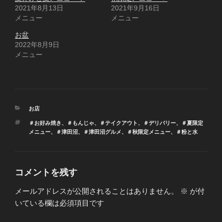
2021年8月13日
2021年9月16日
メニュー
メニュー
お盆
2022年8月9日
メニュー
カ
お店
テ
タ
＃お好み焼き
、
＃もんじゃ
、
＃テイクアウト
、
＃デリバリー
、
＃夏限定
ゴ
グ
メニュー
、
＃津田沼
、
＃津田沼グルメ
、
＃秋限定メニュー
、
＃粉と水
リ
ー
コメントを残す
メールアドレスが公開されることはありません。
※
が付
いている欄は必須項目です