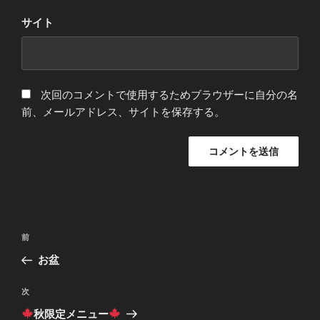
サイト
次回のコメントで使用するためブラウザーに自分の名
前、メールアドレス、サイトを保存する。
投
前
前
稿
の
お盆
ナ
投
ビ
稿
次
次
ゲ
の
秋限定メニュー