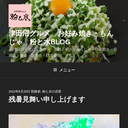
コ
ン
テ
ン
ツ
津田沼グルメ お好み焼き・もん
へ
じゃ 粉と水BLOG
ス
JR津田沼・北口徒歩３分・お好み焼き・もんじゃ・鉄板焼き・居
キ
酒屋・宴会・女子会・歓送迎会
ッ
プ
メニュー
投
2022年8月26日
投稿者:
粉と水の店長
稿
残暑見舞い申し上げます
日: