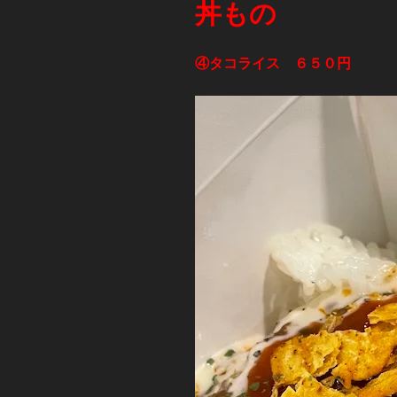
丼もの
④タコライス ６５０円