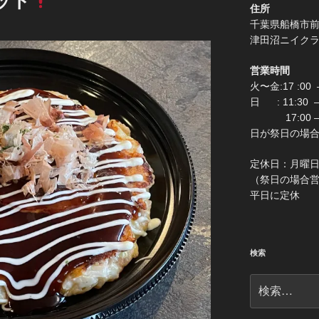
ット
住所
千葉県船
津田沼ニイク
営業時間
火〜金:17 :00 –
日 : 11:30
17:00 –
日が祭日の場合は0:
定休
（祭日の場合営業 
平日に定休
検索
検
索: