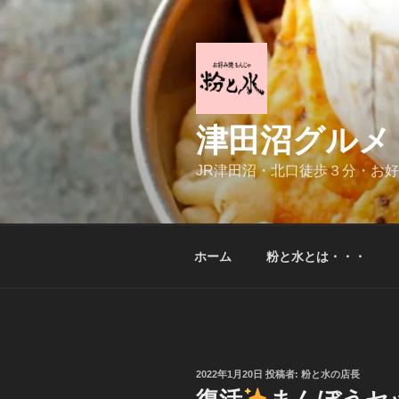
コ
ン
テ
ン
ツ
へ
津田沼グルメ
ス
キ
JR津田沼・北口徒歩３分・お
ッ
プ
ホーム
粉と水とは・・・
投
2022年1月20日
投稿者:
粉と水の店長
稿