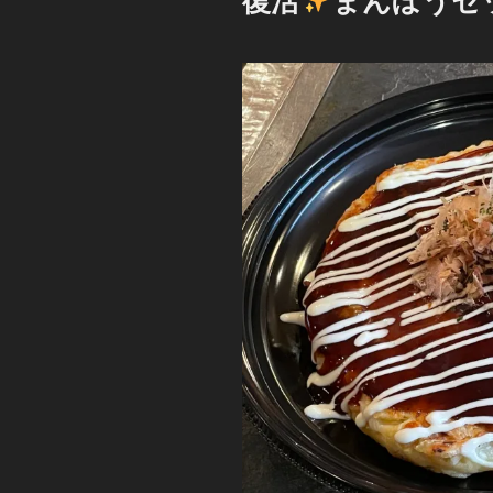
復活
まんぼうセ
日: