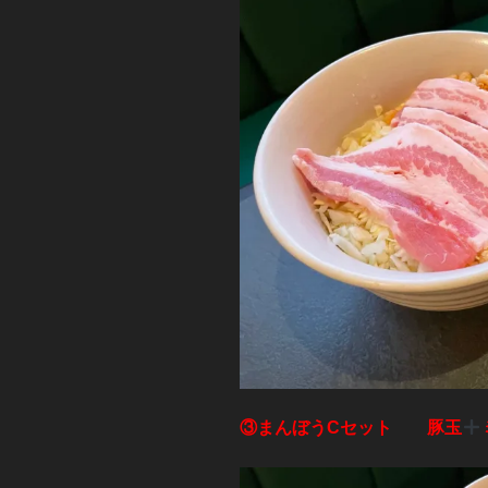
③まんぼうCセット 豚玉