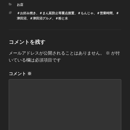
カ
お店
テ
タ
＃お好み焼き
、
＃まん延防止等重点措置
、
＃もんじゃ
、
＃営業時間
、
＃
ゴ
グ
津田沼
、
＃津田沼グルメ
、
＃粉と水
リ
ー
コメントを残す
メールアドレスが公開されることはありません。
※
が付
いている欄は必須項目です
コメント
※