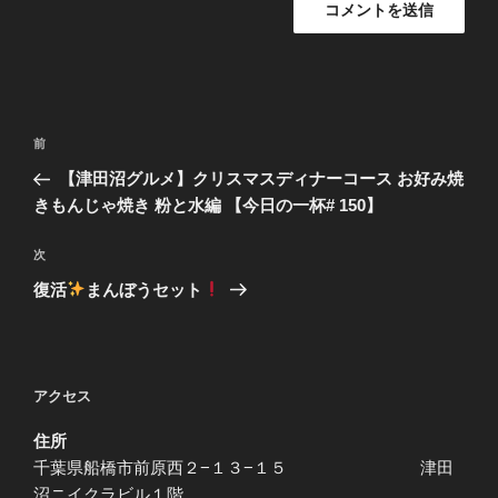
投
前
前
稿
の
【津田沼グルメ】クリスマスディナーコース お好み焼
ナ
投
きもんじゃ焼き 粉と水編 【今日の一杯# 150】
ビ
稿
ゲ
次
次
の
ー
復活
まんぼうセット
投
シ
稿
ョ
ン
アクセス
住所
千葉県船橋市前原西２−１３−１５ 津田
沼ニイクラビル１階