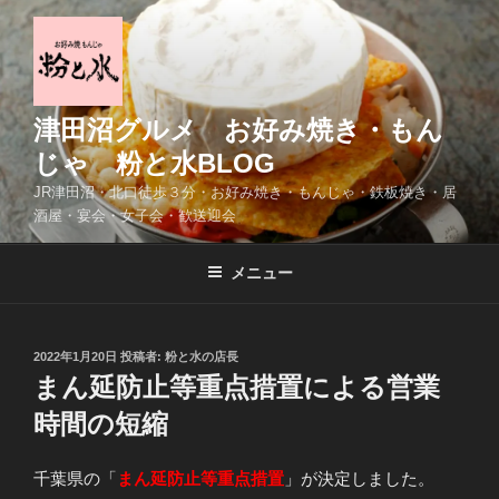
コ
ン
テ
ン
ツ
津田沼グルメ お好み焼き・もん
へ
じゃ 粉と水BLOG
ス
JR津田沼・北口徒歩３分・お好み焼き・もんじゃ・鉄板焼き・居
キ
酒屋・宴会・女子会・歓送迎会
ッ
プ
メニュー
投
2022年1月20日
投稿者:
粉と水の店長
稿
まん延防止等重点措置による営業
日:
時間の短縮
千葉県の「
まん延防止等重点措置
」が決定しました。