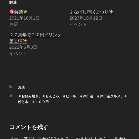
関連
解禁
ふなばし市民まつり
2021年10月1日
2023年10月12日
お店
イベント
２７周年で２７円ドリンク
第１弾
2022年6月3日
イベント
カ
お店
テ
タ
＃お好み焼き
、
＃もんじゃ
、
＃ビール
、
＃津田沼
、
＃津田沼グルメ
、
＃
ゴ
グ
粉と水
、
＃１００円
リ
ー
コメントを残す
メールアドレスが公開されることはありません。
※
が付