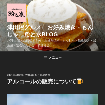
コ
ン
テ
ン
ツ
津田沼グルメ お好み焼き・もん
へ
じゃ 粉と水BLOG
ス
JR津田沼・北口徒歩３分・お好み焼き・もんじゃ・鉄板焼き・居
キ
酒屋・宴会・女子会・歓送迎会
ッ
プ
メニュー
投
2021年4月27日
投稿者:
粉と水の店長
稿
アルコールの販売について
日: