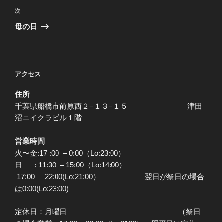
ビ
稿
次
次
ゲ
の
母の日
投
ー
稿
シ
ョ
アクセス
ン
住所
千葉県船橋市前原西２−１３−１５ 津田
沼ニイクラビル１階
営業時間
火〜金:17 :00 – 0:00（Lo:23:00）
日 : 11:30 – 15:00（Lo:14:00）
17:00 – 22:00(Lo:21:00） 翌日が祭日の場合
は0:00(Lo:23:00)
定休日：月曜日 （祭日