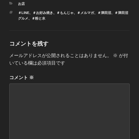
カ
お店
テ
タ
＃LINE
、
＃お好み焼き
、
＃もんじゃ
、
＃メルマガ
、
＃津田沼
、
＃津田沼
ゴ
グ
グルメ
、
＃粉と水
リ
ー
コメントを残す
メールアドレスが公開されることはありません。
※
が付
いている欄は必須項目です
コメント
※