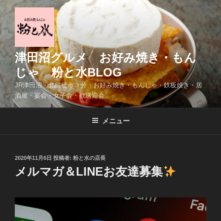
コ
ン
テ
ン
ツ
津田沼グルメ お好み焼き・もん
へ
じゃ 粉と水BLOG
ス
JR津田沼・北口徒歩３分・お好み焼き・もんじゃ・鉄板焼き・居
キ
酒屋・宴会・女子会・歓送迎会
ッ
プ
メニュー
投
2020年11月6日
投稿者:
粉と水の店長
稿
メルマガ＆LINEお友達募集
日: