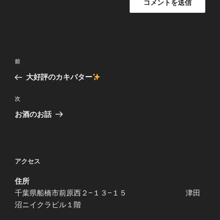
投
前
前
稿
の
大好評のカキバター
ナ
投
ビ
稿
次
次
ゲ
の
お酒のお話
投
ー
稿
シ
ョ
アクセス
ン
住所
千葉県船橋市前原西２−１３−１５ 津田
沼ニイクラビル１階